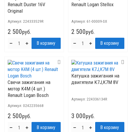
Renault Duster 16V
Renault Logan Stellox
Original
Артикул:
224333529R
Артикул:
61-00009-SX
2 500
2 500
руб.
руб.
Катушка зажигания на
Свечи зажигания на
двигятели K7J,К7М 8V
мотор K4M (4 шт.)
Renault Logan Bosch
Артикул:
224336134R
Артикул:
0242235668
2 500
3 000
руб.
руб.