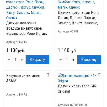
Датчик детонации Рено
Логан, Дастер, Ларгус,
Датчик давления
Симбол, Кангу, Флюенс,
воздуха во впускном
Меган, Сценик
Артикул:
60188
коллекторе Рено Логан,
Дастер, Ларгус, Симбол,
Артикул:
15016
Кангу, Флюенс, Меган,
Сценик
1 100
1 100
руб.
руб.
Катушка зажигания
ASAM
Датчик коленвала F4R
Original
Артикул:
30472
Артикул:
8200513668