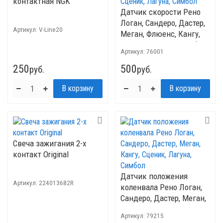
контактная NGK
Датчик скорости Рено
Логан, Сандеро, Дастер,
Артикул:
V-Line20
Меган, Флюенс, Кангу,
Сценик, Лагуна, Симбол
Артикул:
76001
250
500
руб.
руб.
Свеча зажигания 2-х
контакт Original
Датчик положения
Артикул:
224013682R
коленвала Рено Логан,
Сандеро, Дастер, Меган,
Кангу, Сценик, Лагуна,
Артикул:
79215
Симбол