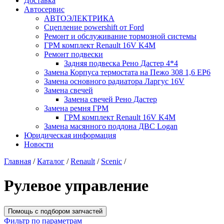
Доставка
Автосервис
АВТОЭЛЕКТРИКА
Сцепление powershift от Ford
Ремонт и обслуживание тормозной системы
ГРМ комплект Renault 16V K4M
Ремонт подвески
Задняя подвеска Рено Дастер 4*4
Замена Корпуса термостата на Пежо 308 1,6 EP6
Замена основного радиатора Ларгус 16V
Замена свечей
Замена свечей Рено Дастер
Замена ремня ГРМ
ГРМ комплект Renault 16V K4M
Замена масянного поддона ДВС Logan
Юридическая информация
Новости
Главная
/
Каталог
/
Renault
/
Scenic
/
Рулевое управление
Помощь с подбором запчастей
Фильтр по параметрам