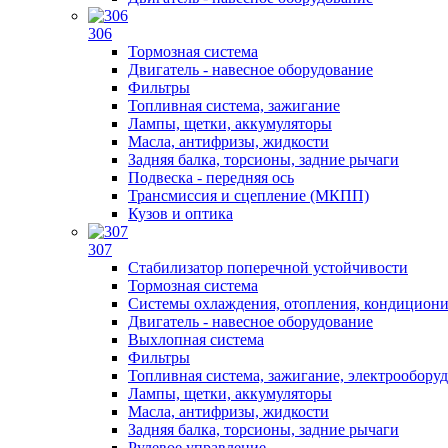
306
Тормозная система
Двигатель - навесное оборудование
Фильтры
Топливная система, зажигание
Лампы, щетки, аккумуляторы
Масла, антифризы, жидкости
Задняя балка, торсионы, задние рычаги
Подвеска - передняя ось
Трансмиссия и сцепление (МКПП)
Кузов и оптика
307
Стабилизатор поперечной устойчивости
Тормозная система
Системы охлаждения, отопления, кондицион
Двигатель - навесное оборудование
Выхлопная система
Фильтры
Топливная система, зажигание, электрообору
Лампы, щетки, аккумуляторы
Масла, антифризы, жидкости
Задняя балка, торсионы, задние рычаги
Рулевое управление