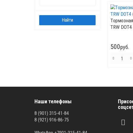
Tормозная
TRW DOT4 (
500
руб.
Наши телефоны
Присо
соцсе
8 (901) 315-41-84
8 (921) 916-86-75
WhatsApp +7901-315-41-84