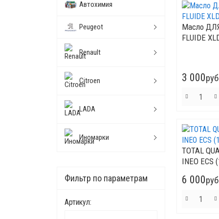
Автохимия
Mасло ДЛ
Peugeot
FLUIDE XLD
Renault
3 000
руб
Citroen
LADA
Иномарки
TOTAL QUA
INEO ECS (
Фильтр по параметрам
6 000
руб
Артикул: