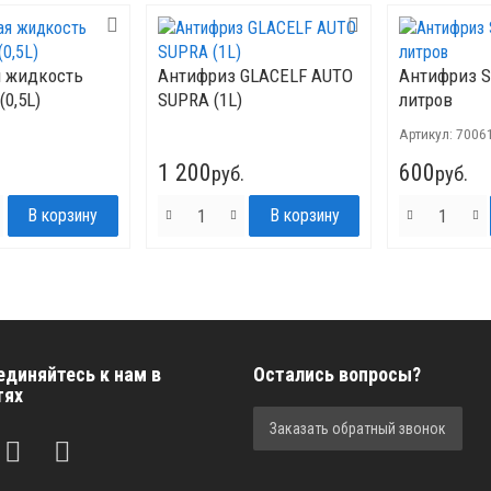
 жидкость
Антифриз GLACELF AUTO
Антифриз St
0,5L)
SUPRA (1L)
литров
Артикул:
7006
1 200
600
руб.
руб.
единяйтесь к нам в
Остались вопросы?
тях
Заказать обратный звонок