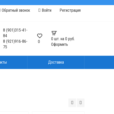
Обратный звонок
Войти
Регистрация
8
(901)
315-41-
84
0
шт. на
0 руб.
8
(921)
916-86-
0
Оформить
75
акты
Доставка