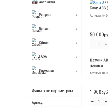
Автохимия
Блок ABS 
Peugeot
Артикул:
845
Renault
50 000
ру
Citroen
LADA
Датчик AB
правый
Иномарки
Артикул:
845
Фильтр по параметрам
1 900
руб
Артикул: