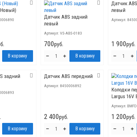
Датчик ABS
(Новый)
левый
Датчик ABS задний
0006890
Артикул:
8450
левый
Артикул:
VS-ABS-0183
700
1 900
б.
руб.
руб.
S задний
Датчик ABS передний
Артикул:
8450006892
Колодки пе
0006893
Largus 16V
Артикул:
BMFD
2 400
1 200
.
руб.
руб.