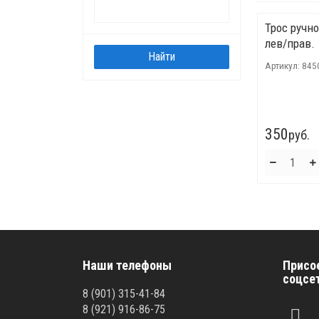
Трос ручн
лев/прав.
Артикул:
845
350
руб.
Наши телефоны
Присо
соцсе
8 (901) 315-41-84
8 (921) 916-86-75