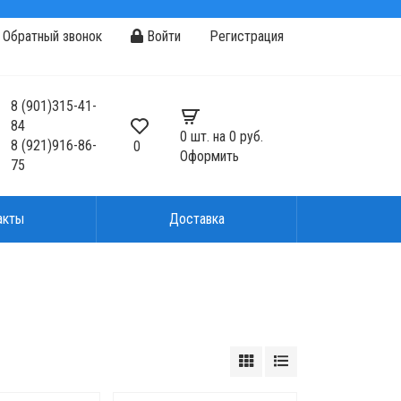
Обратный звонок
Войти
Регистрация
8
(901)
315-41-
84
0
шт. на
0 руб.
8
(921)
916-86-
0
Оформить
75
акты
Доставка