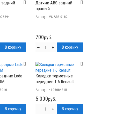
 задний
Датчик ABS задний
правый
006894
Артикул:
VS-ABS-0182
700
руб.
редние Lada
Колодки тормозные
 BM
передние 1.6 Renault
8010
Артикул:
410608481R
5 000
руб.