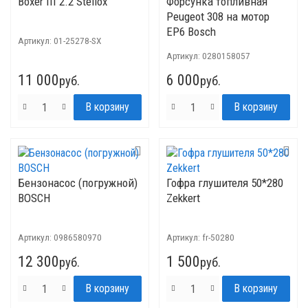
Boxer III 2.2 Stellox
Форсунка топливная
Peugeot 308 на мотор
EP6 Bosch
Артикул:
01-25278-SX
Артикул:
0280158057
11 000
6 000
руб.
руб.
Бензонасос (погружной)
Гофра глушителя 50*280
BOSCH
Zekkert
Артикул:
0986580970
Артикул:
fr-50280
12 300
1 500
руб.
руб.