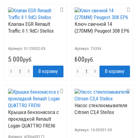
Клапан EGR Renault
Ключ свечной 14
Traffic ll 1.9dCi Stellox
(270ММ) Peugeot 308 EP6
Артикул:
01-25002-SX
Артикул:
75354
5 000
600
руб.
руб.
Насос стеклоомывателя
Крышка бензонасоса с
Citroen C3,4 Stellox
прокладкой Renault
Logan QUATTRO FRENI
Артикул:
10-00301-SX
Артикул:
qf06a00171