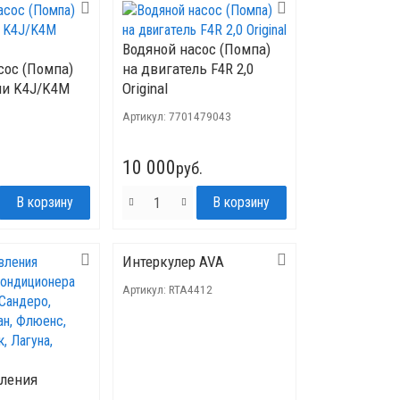
Водяной насос (Помпа)
сос (Помпа)
на двигатель F4R 2,0
ли K4J/K4M
Original
Артикул:
7701479043
10 000
руб.
Интеркулер AVA
Артикул:
RTA4412
вления