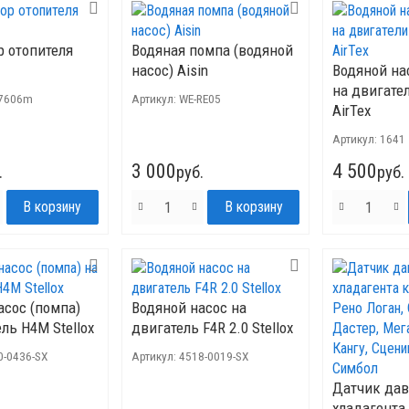
р отопителя
Водяная помпа (водяной
насос) Aisin
Водяной на
на двигате
7606m
Артикул:
WE-RE05
AirTex
Артикул:
1641
3 000
4 500
.
руб.
руб.
асос (помпа)
Водяной насос на
ль H4M Stellox
двигатель F4R 2.0 Stellox
0-0436-SX
Артикул:
4518-0019-SX
Датчик да
хладагента