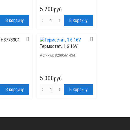
5 200
руб.
TH37783G1
Термостат, 1.6 16V
s
Артикул:
8200561434
5 000
руб.