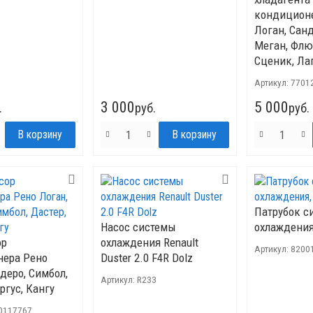
кондицион
Логан, Санд
Меган, Флю
Сценик, Ла
Артикул:
7701
3 000
5 000
.
руб.
руб.
Патрубок с
Насос системы
охлаждения,
ор
охлаждения Renault
Артикул:
8200
ера Рено
Duster 2.0 F4R Dolz
деро, Симбол,
Артикул:
R233
ргус, Кангу
0117767