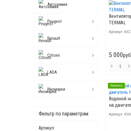
Автохимия
Вентилято
Peugeot
TERMAL
Артикул:
402
Renault
5 000
руб
Citroen
LADA
Новинка
Иномарки
Водяной н
на двигате
Фильтр по параметрам
Артикул:
450
Артикул: