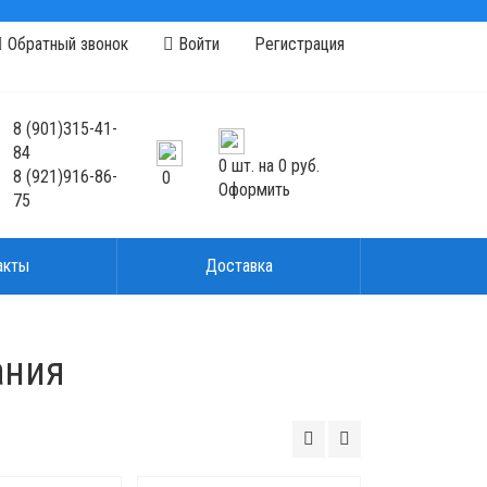
Обратный звонок
Войти
Регистрация
8
(901)
315-41-
84
0
шт. на
0 руб.
8
(921)
916-86-
0
Оформить
75
акты
Доставка
ания