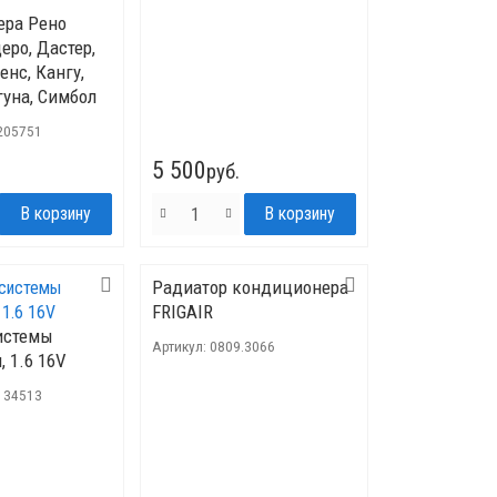
ера Рено
еро, Дастер,
енс, Кангу,
гуна, Симбол
205751
5 500
руб.
Радиатор кондиционера
FRIGAIR
истемы
Артикул:
0809.3066
 1.6 16V
134513