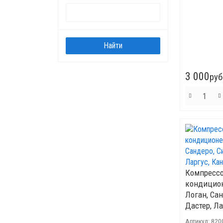
3 000
руб
Компресс
кондицион
Логан, Сан
Дастер, Ла
Артикул:
820