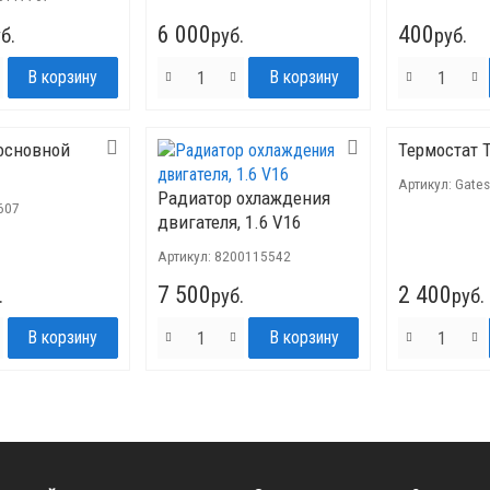
6 000
400
б.
руб.
руб.
основной
Термостат 
Артикул:
Gate
Радиатор охлаждения
607
двигателя, 1.6 V16
Артикул:
8200115542
7 500
2 400
.
руб.
руб.