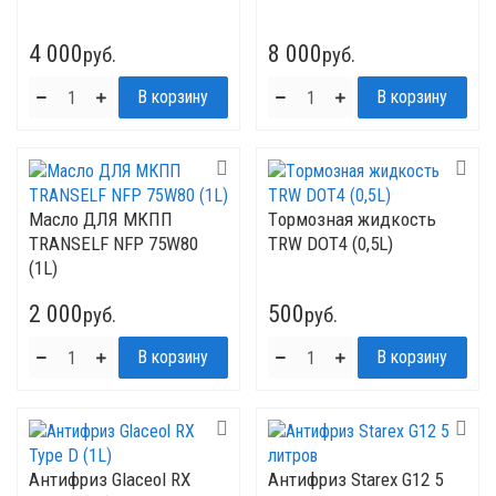
4 000
8 000
руб.
руб.
Mасло ДЛЯ МКПП
Tормозная жидкость
TRANSELF NFP 75W80
TRW DOT4 (0,5L)
(1L)
2 000
500
руб.
руб.
Антифриз Glaceol RX
Антифриз Starex G12 5