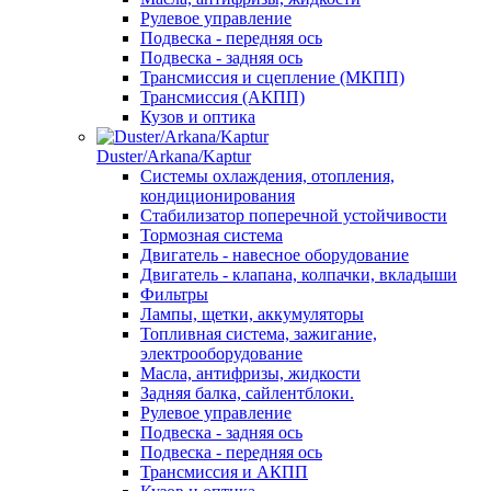
Рулевое управление
Подвеска - передняя ось
Подвеска - задняя ось
Трансмиссия и сцепление (МКПП)
Трансмиссия (АКПП)
Кузов и оптика
Duster/Arkana/Kaptur
Системы охлаждения, отопления,
кондиционирования
Стабилизатор поперечной устойчивости
Тормозная система
Двигатель - навесное оборудование
Двигатель - клапана, колпачки, вкладыши
Фильтры
Лампы, щетки, аккумуляторы
Топливная система, зажигание,
электрооборудование
Масла, антифризы, жидкости
Задняя балка, сайлентблоки.
Рулевое управление
Подвеска - задняя ось
Подвеска - передняя ось
Трансмиссия и АКПП