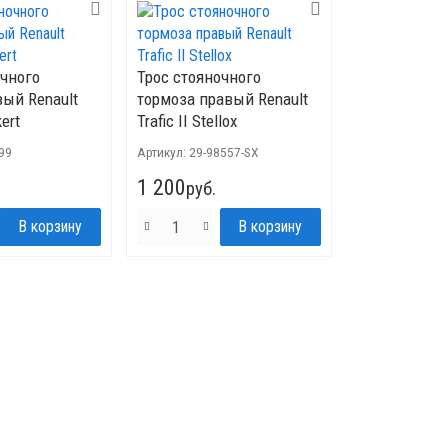
очного
Трос стояночного
вый Renault
тормоза правый Renault
kert
Trafic II Stellox
99
Артикул:
29-98557-SX
1 200
руб.