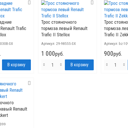
адние
Трос стояночного
Трос стоян
enault Trafic
тормоза левый Renault
тормоза ле
llox
Trafic II Stellox
Trafic II Zek
 030B-SX
Артикул:
29-98555-SX
Артикул:
bz-10
1 000
900
.
руб.
руб.
ночного
равый Renault
kkert
1099