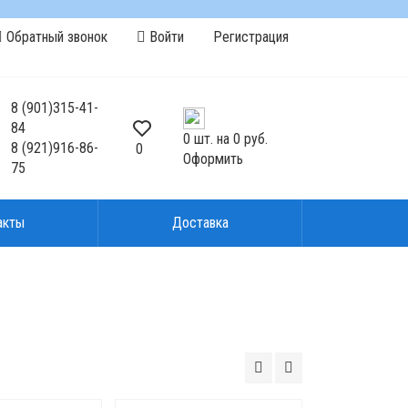
Обратный звонок
Войти
Регистрация
8
(901)
315-41-
84
0
шт. на
0 руб.
8
(921)
916-86-
0
Оформить
75
акты
Доставка