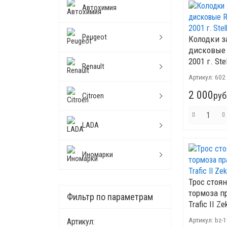
Автохимия
Peugeot
Колодки з
дисковые R
2001 г. Ste
Renault
Артикул:
602
2 000
руб
Citroen
LADA
Иномарки
Трос стоя
тормоза п
Фильтр по параметрам
Trafic II Ze
Артикул:
bz-
Артикул: