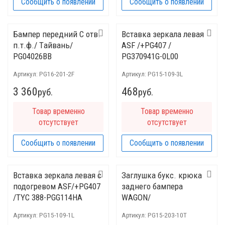
Сообщить о появлении
Сообщить о появлении
Бампер передний С отв.
Вставка зеркала левая
п.т.ф./ Tайвань/
ASF /+PG407 /
PG04026BВ
PG370941G-0L00
Артикул:
PG16-201-2F
Артикул:
PG15-109-3L
3 360
468
руб.
руб.
Товар временно
Товар временно
отсутствует
отсутствует
Сообщить о появлении
Сообщить о появлении
Вставка зеркала левая с
Заглушка букс. крюка
подогревом ASF/+PG407
заднего бампера
/TYC 388-PGG114HA
WAGON/
Артикул:
PG15-109-1L
Артикул:
PG15-203-10T