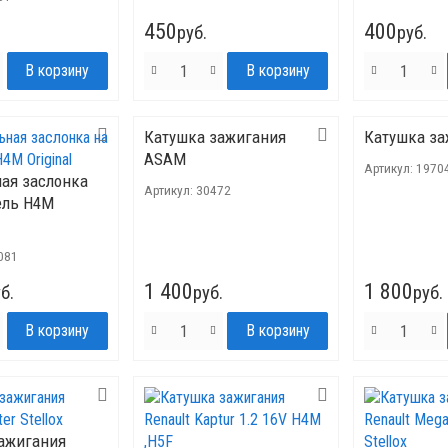
450
400
руб.
руб.
Катушка зажигания
Катушка за
ASAM
Артикул:
1970
ая заслонка
Артикул:
30472
ель H4M
081
1 400
1 800
б.
руб.
руб.
ажигания