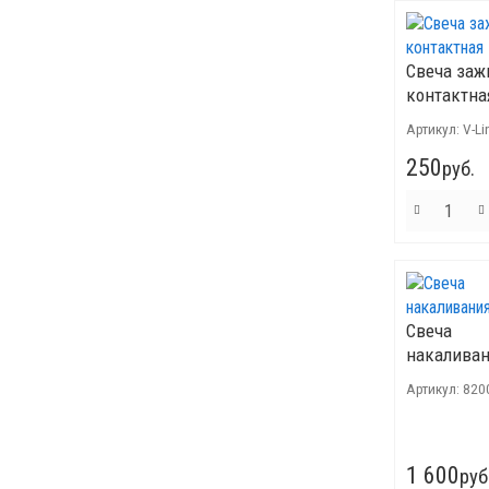
Свеча заж
контактна
Артикул:
V-Li
250
руб.
Свеча
накаливани
Артикул:
820
1 600
руб