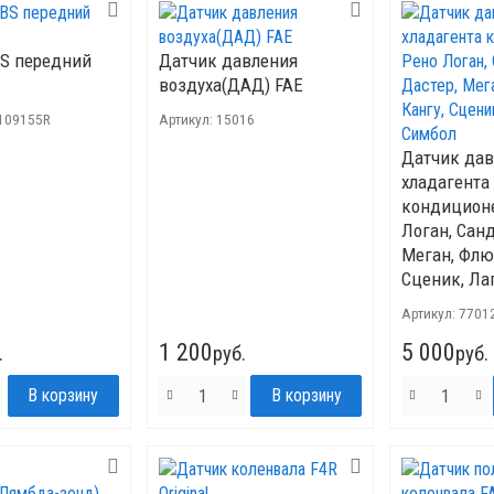
S передний
Датчик давления
воздуха(ДАД) FAE
109155R
Артикул:
15016
Датчик да
хладагента
кондицион
Логан, Санд
Меган, Флю
Сценик, Ла
Артикул:
7701
1 200
5 000
.
руб.
руб.