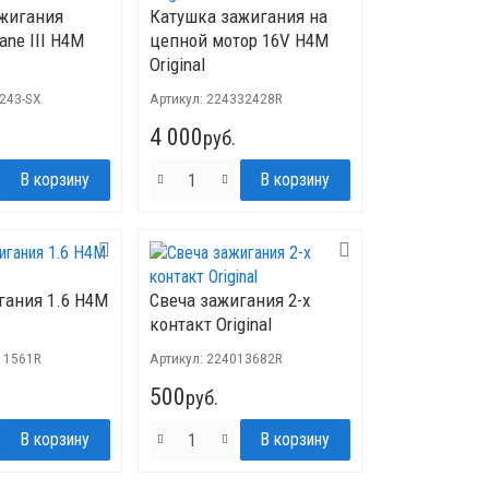
жигания
Катушка зажигания на
ane III H4M
цепной мотор 16V H4M
Original
0243-SX
Артикул:
224332428R
4 000
руб.
гания 1.6 H4M
Свеча зажигания 2-х
контакт Original
11561R
Артикул:
224013682R
500
руб.