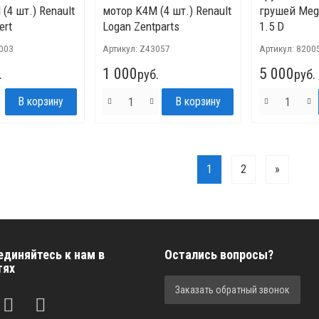
(4 шт.) Renault
мотор K4M (4 шт.) Renault
грушей Mega
ert
Logan Zentparts
1.5 D
1003
Артикул:
Z43057
Артикул:
8200
1 000
5 000
.
руб.
руб.
1
2
»
единяйтесь к нам в
Остались вопросы?
тях
Заказать обратный звонок