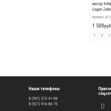
мотор K4M 
Logan Zekk
Артикул:
zk-
1 500
руб
Наши телефоны
Присо
соцсе
8 (901) 315-41-84
8 (921) 916-86-75