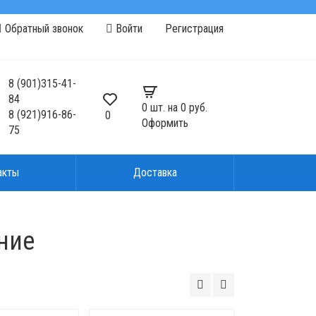
Обратный звонок
Войти
Регистрация
8
(901)
315-41-
84
0
шт. на
0 руб.
8
(921)
916-86-
0
Оформить
75
акты
Доставка
ние