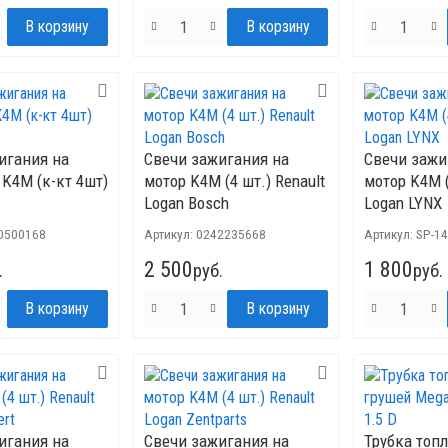
игания на
Свечи зажигания на
Свечи зажи
 K4M (к-кт 4шт)
мотор K4M (4 шт.) Renault
мотор K4M (
Logan Bosch
Logan LYNX
0500168
Артикул:
0242235668
Артикул:
SP-1
2 500
1 800
.
руб.
руб.
игания на
Свечи зажигания на
Трубка топ