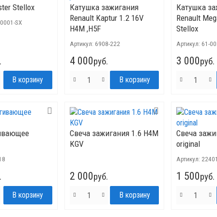
ter Stellox
Катушка зажигания
Катушка за
Renault Kaptur 1.2 16V
Renault Meg
00001-SX
H4M ,H5F
Stellox
Артикул:
6908-222
Артикул:
61-0
4 000
3 000
.
руб.
руб.
гивающее
Свеча зажигания 1.6 H4M
Свеча зажи
KGV
original
18
Артикул:
2240
2 000
1 500
.
руб.
руб.