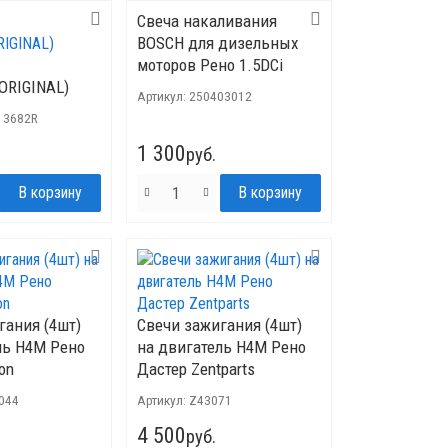
Свеча накаливания
BOSCH для дизельных
моторов Рено 1.5DCi
ORIGINAL)
Артикул:
250403012
13682R
1 300
руб.
гания (4шт)
Свечи зажигания (4шт)
ль H4M Рено
на двигатель H4M Рено
on
Дастер Zentparts
044
Артикул:
Z43071
4 500
руб.