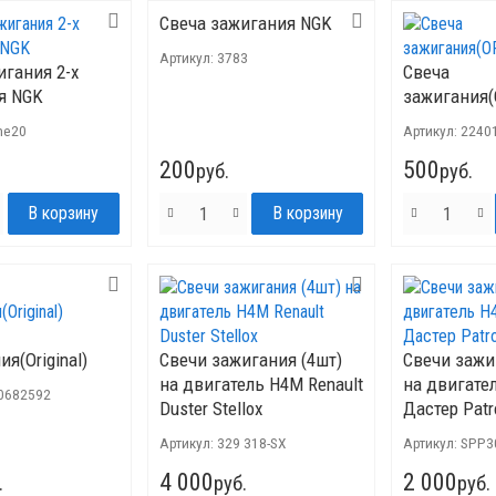
Свеча зажигания NGK
Артикул:
3783
игания 2-х
Свеча
я NGK
зажигания(
ne20
Артикул:
2240
200
500
руб.
руб.
я(Original)
Свечи зажигания (4шт)
Свечи зажи
на двигатель H4M Renault
на двигате
0682592
Duster Stellox
Дастер Patr
Артикул:
329 318-SX
Артикул:
SPP3
4 000
2 000
.
руб.
руб.