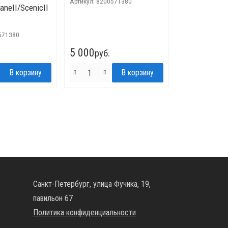
Артикул:
8200571380
neII/ScenicII
571380
5 000
руб.
Санкт-Петербург, улица Фучика, 19,
павильон 67
Политика конфиденциальности