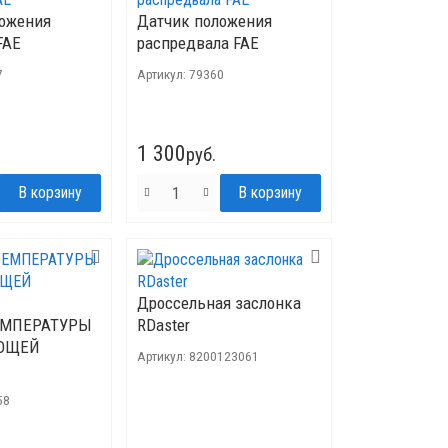
ложения
Датчик положения
FAE
распредвала FAE
7
Артикул:
79360
1 300
руб.
Дроссельная заслонка
ЕМПЕРАТУРЫ
RDaster
ЮЩЕЙ
Артикул:
8200123061
И
58