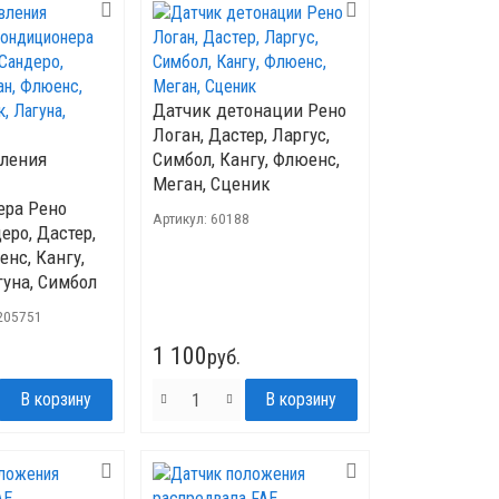
Датчик детонации Рено
Логан, Дастер, Ларгус,
вления
Симбол, Кангу, Флюенс,
Меган, Сценик
ера Рено
Артикул:
60188
еро, Дастер,
енс, Кангу,
гуна, Симбол
205751
1 100
руб.