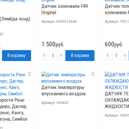
Датчик коленвала F4R
Датчик по
Original
коленвала 
(Лямбда-зонд)
Артикул:
8200513668
Артикул:
7921
92
1 500
600
.
руб.
руб.
Датчик температуры
впускаемого воздуха
ДАТЧИК Т
орости Рено
ОХЛАЖДА
Артикул:
550663
деро, Дастер,
ЖИДКОСТ
енс, Кангу,
Артикул:
3305
агуна, Симбол
01