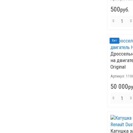
500
руб.
Хит
Дроссельн
на двигат
Original
Артикул:
110
50 000
ру
Катушка з