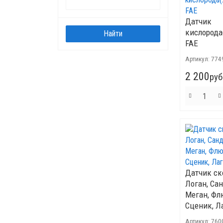
Датчик
кислорода
FAE
Артикул:
774
2 200
руб
Датчик ск
Логан, Сан
Меган, Флю
Сценик, Л
Артикул:
760