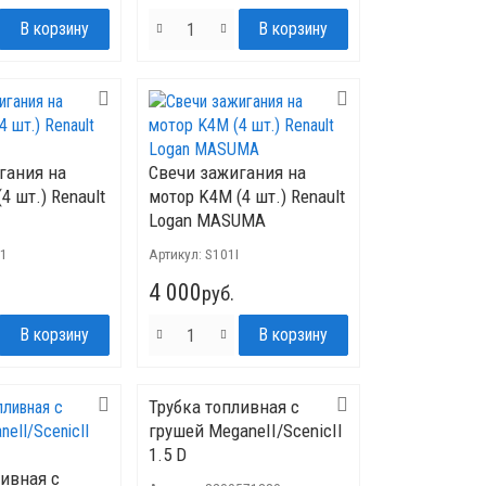
гания на
Свечи зажигания на
4 шт.) Renault
мотор K4M (4 шт.) Renault
Logan MASUMA
41
Артикул:
S101I
4 000
руб.
Трубка топливная с
грушей MeganeII/ScenicII
1.5 D
ливная с