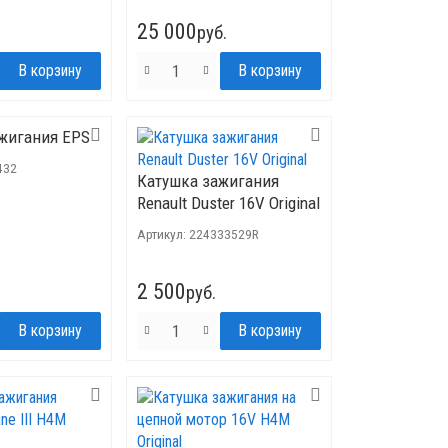
25 000
руб.
жигания EPS
432
Катушка зажигания
Renault Duster 16V Original
Артикул:
224333529R
2 500
руб.