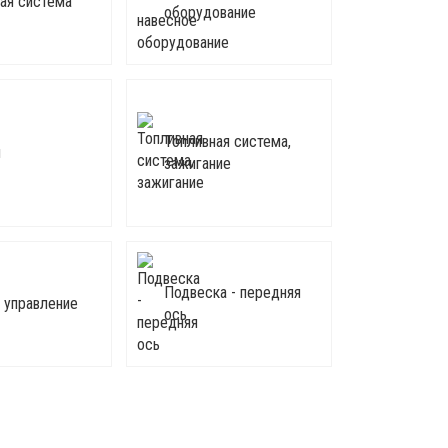
ая система
оборудование
Топливная система,
ы
зажигание
Подвеска - передняя
 управление
ось