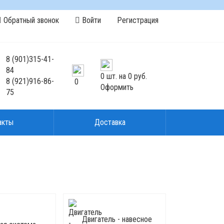
Обратный звонок
Войти
Регистрация
8
(901)
315-41-
84
0
шт. на
0 руб.
8
(921)
916-86-
0
Оформить
75
акты
Доставка
Двигатель - навесное