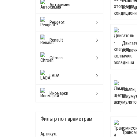
отопле
Автохимия
кондиц
Peugeot
Renault
Двигате
колпач
Citroen
LADA
Лампы,
Иномарки
аккуму
Фильтр по параметрам
Трансм
Артикул: