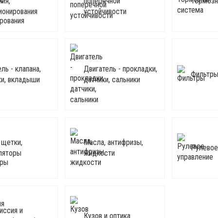
ния,
поперечной
Тормозн
ионирования
устойчивости
ль - клапана,
Двигатель - прокладки,
Фильтр
ки, вкладыши
датчики, сальники
 щетки,
Масла, антифризы,
Рулевое
ляторы
жидкости
иссия и
Кузов и оптика