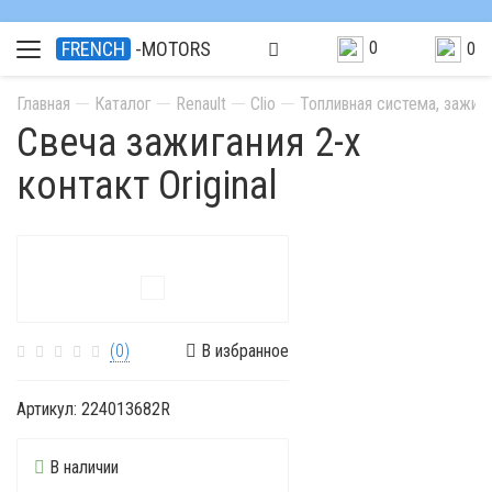
0
FRENCH
-MOTORS
0
Главная
Каталог
Renault
Clio
Топливная система, зажиг
Свеча зажигания 2-х
контакт Original
(0)
В избранное
Артикул:
224013682R
В наличии