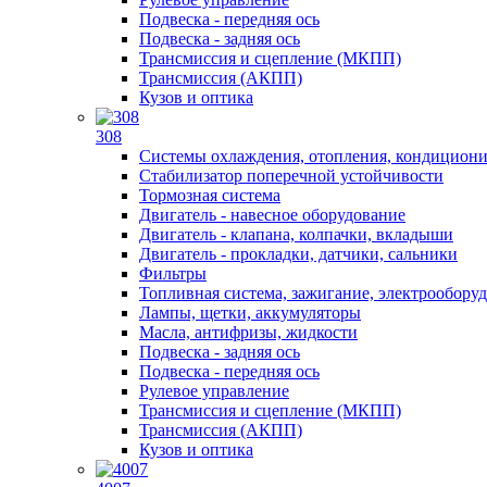
Подвеска - передняя ось
Подвеска - задняя ось
Трансмиссия и сцепление (МКПП)
Трансмиссия (АКПП)
Кузов и оптика
308
Системы охлаждения, отопления, кондицион
Стабилизатор поперечной устойчивости
Тормозная система
Двигатель - навесное оборудование
Двигатель - клапана, колпачки, вкладыши
Двигатель - прокладки, датчики, сальники
Фильтры
Топливная система, зажигание, электрообору
Лампы, щетки, аккумуляторы
Масла, антифризы, жидкости
Подвеска - задняя ось
Подвеска - передняя ось
Рулевое управление
Трансмиссия и сцепление (МКПП)
Трансмиссия (АКПП)
Кузов и оптика