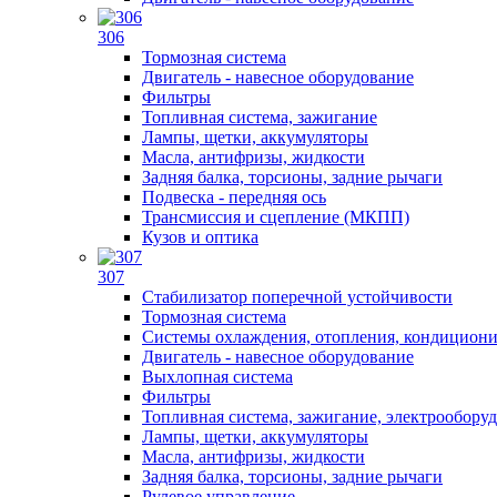
306
Тормозная система
Двигатель - навесное оборудование
Фильтры
Топливная система, зажигание
Лампы, щетки, аккумуляторы
Масла, антифризы, жидкости
Задняя балка, торсионы, задние рычаги
Подвеска - передняя ось
Трансмиссия и сцепление (МКПП)
Кузов и оптика
307
Стабилизатор поперечной устойчивости
Тормозная система
Системы охлаждения, отопления, кондицион
Двигатель - навесное оборудование
Выхлопная система
Фильтры
Топливная система, зажигание, электрообору
Лампы, щетки, аккумуляторы
Масла, антифризы, жидкости
Задняя балка, торсионы, задние рычаги
Рулевое управление