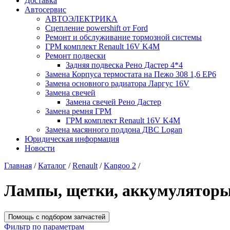
Доставка
Автосервис
АВТОЭЛЕКТРИКА
Сцепление powershift от Ford
Ремонт и обслуживание тормозной системы
ГРМ комплект Renault 16V K4M
Ремонт подвески
Задняя подвеска Рено Дастер 4*4
Замена Корпуса термостата на Пежо 308 1,6 EP6
Замена основного радиатора Ларгус 16V
Замена свечей
Замена свечей Рено Дастер
Замена ремня ГРМ
ГРМ комплект Renault 16V K4M
Замена масянного поддона ДВС Logan
Юридическая информация
Новости
Главная
/
Каталог
/
Renault
/
Kangoo 2
/
Лампы, щетки, аккумулятор
Помощь с подбором запчастей
Фильтр по параметрам