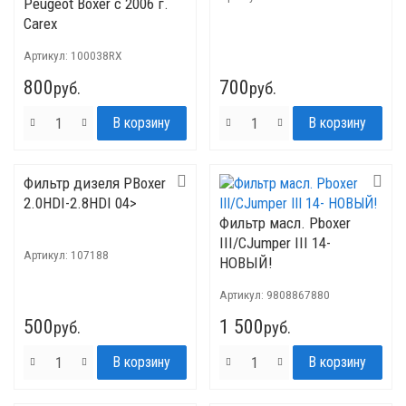
Peugeot Boxer c 2006 г.
Carex
Артикул:
100038RX
800
700
руб.
руб.
Фильтр дизеля PBoxer
2.0HDI-2.8HDI 04>
Фильтр масл. Pboxer
III/CJumper III 14-
Артикул:
107188
НОВЫЙ!
Артикул:
9808867880
500
1 500
руб.
руб.