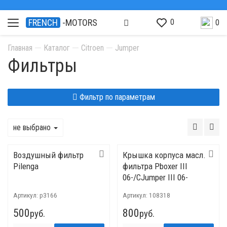
0
FRENCH
-MOTORS
0
Главная
Каталог
Citroen
Jumper
Фильтры
Фильтр по параметрам
не выбрано
Воздушный фильтр
Крышка корпуса масл.
Pilenga
фильтра Pboxer III
06-/CJumper III 06-
Артикул:
p3166
Артикул:
108318
500
800
руб.
руб.