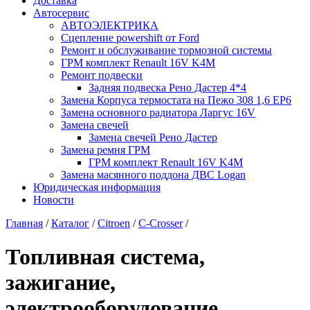
Доставка
Автосервис
АВТОЭЛЕКТРИКА
Сцепление powershift от Ford
Ремонт и обслуживание тормозной системы
ГРМ комплект Renault 16V K4M
Ремонт подвески
Задняя подвеска Рено Дастер 4*4
Замена Корпуса термостата на Пежо 308 1,6 EP6
Замена основного радиатора Ларгус 16V
Замена свечей
Замена свечей Рено Дастер
Замена ремня ГРМ
ГРМ комплект Renault 16V K4M
Замена масянного поддона ДВС Logan
Юридическая информация
Новости
Главная
/
Каталог
/
Citroen
/
С-Сrosser
/
Топливная система,
зажигание,
электрооборудование