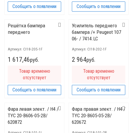
Сообщить о появлении
Сообщить о появлении
Решётка бампера
Усилитель переднего
переднего
бампера /+ Peugeot 107
06- / 7414.LC
Артикул:
CI18-205-1F
Артикул:
CI18-202-1F
1 617,46
2 964
руб.
руб.
Товар временно
Товар временно
отсутствует
отсутствует
Сообщить о появлении
Сообщить о появлении
Фара левая элект. / H4 /
Фара правая элект. / H4 /
TYC 20-B606-05-2B/
TYC 20-B605-05-2B/
620872
620672
Артикул:
CI18-101-1L
Артикул:
CI18-101-2R