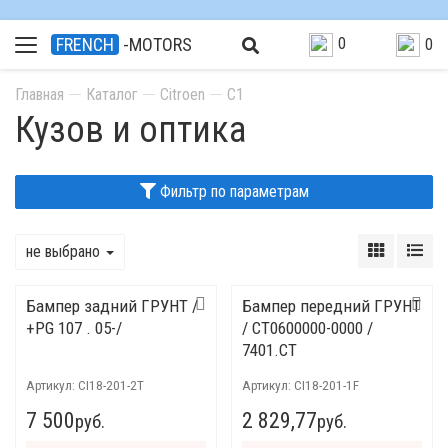
0
FRENCH
-MOTORS
0
Главная
Каталог
Citroen
C1
Кузов и оптика
Фильтр по параметрам
не выбрано
Бампер задний ГРУНТ /
Бампер передний ГРУНТ
+PG 107 . 05-/
/ CT0600000-0000 /
7401.CT
Артикул:
CI18-201-2T
Артикул:
CI18-201-1F
7 500
2 829,77
руб.
руб.