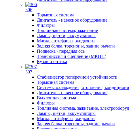
306
Тормозная система
Двигатель - навесное оборудование
Фильтры
Топливная система, зажигание
Лампы, щетки, аккумуляторы
Масла, антифризы, жидкости
Задняя балка, торсионы, задние рычаги
Подвеска - передняя ось
Трансмиссия и сцепление (МКПП)
Кузов и оптика
307
Стабилизатор поперечной устойчивости
Тормозная система
Системы охлаждения, отопления, кондицион
Двигатель - навесное оборудование
Выхлопная система
Фильтры
Топливная система, зажигание, электрообору
Лампы, щетки, аккумуляторы
Масла, антифризы, жидкости
Задняя балка, торсионы, задние рычаги
Рулевое управление