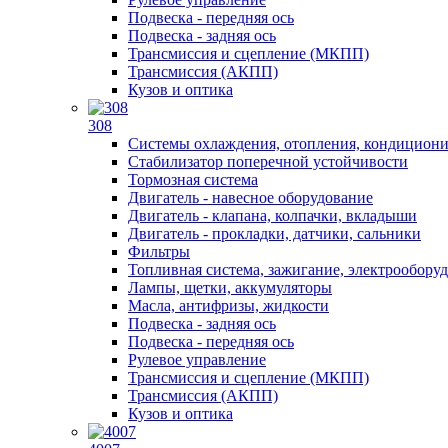
Подвеска - передняя ось
Подвеска - задняя ось
Трансмиссия и сцепление (МКПП)
Трансмиссия (АКПП)
Кузов и оптика
308
Системы охлаждения, отопления, кондицион
Стабилизатор поперечной устойчивости
Тормозная система
Двигатель - навесное оборудование
Двигатель - клапана, колпачки, вкладыши
Двигатель - прокладки, датчики, сальники
Фильтры
Топливная система, зажигание, электрообору
Лампы, щетки, аккумуляторы
Масла, антифризы, жидкости
Подвеска - задняя ось
Подвеска - передняя ось
Рулевое управление
Трансмиссия и сцепление (МКПП)
Трансмиссия (АКПП)
Кузов и оптика