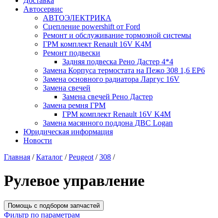
Доставка
Автосервис
АВТОЭЛЕКТРИКА
Сцепление powershift от Ford
Ремонт и обслуживание тормозной системы
ГРМ комплект Renault 16V K4M
Ремонт подвески
Задняя подвеска Рено Дастер 4*4
Замена Корпуса термостата на Пежо 308 1,6 EP6
Замена основного радиатора Ларгус 16V
Замена свечей
Замена свечей Рено Дастер
Замена ремня ГРМ
ГРМ комплект Renault 16V K4M
Замена масянного поддона ДВС Logan
Юридическая информация
Новости
Главная
/
Каталог
/
Peugeot
/
308
/
Рулевое управление
Помощь с подбором запчастей
Фильтр по параметрам