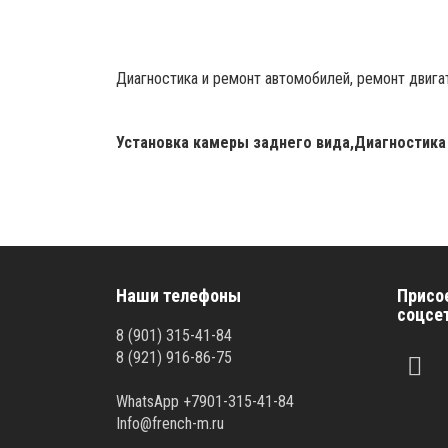
Диагностика и ремонт автомобилей, ремонт двигат
Установка камеры заднего вида,Диагностика
Наши телефоны
Присо
соцсе
8 (901) 315-41-84
8 (921) 916-86-75
WhatsApp +7901-315-41-84
Info@french-m.ru