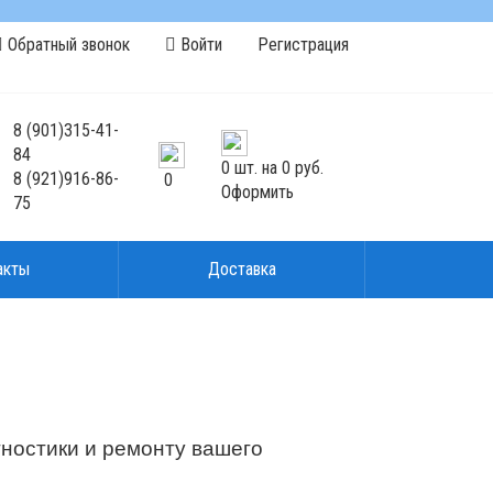
Обратный звонок
Войти
Регистрация
8
(901)
315-41-
84
0
шт. на
0 руб.
8
(921)
916-86-
0
Оформить
75
акты
Доставка
ностики и ремонту вашего