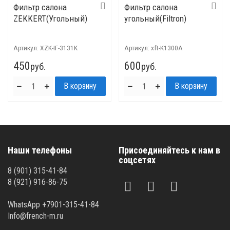
Фильтр салона
Фильтр салона
ZEKKERT(Угольный)
угольный(Filtron)
Артикул:
XZK-IF-3131K
Артикул:
xft-K1300A
450
600
руб.
руб.
Наши телефоны
Присоединяйтесь к нам в
соцсетях
8 (901) 315-41-84
8 (921) 916-86-75
WhatsApp +7901-315-41-84
Info@french-m.ru