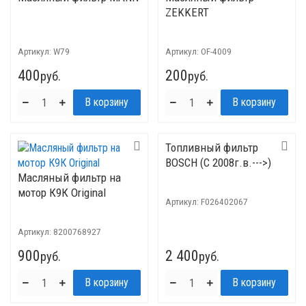
ZEKKERT
Артикул:
W79
Артикул:
OF-4009
400
200
руб.
руб.
Топливный фильтр
BOSCH (С 2008г.в.--->)
Масляный фильтр на
мотор К9К Original
Артикул:
F026402067
Артикул:
8200768927
900
2 400
руб.
руб.