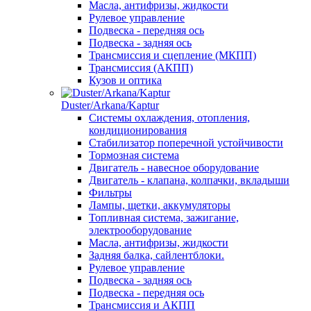
Масла, антифризы, жидкости
Рулевое управление
Подвеска - передняя ось
Подвеска - задняя ось
Трансмиссия и сцепление (МКПП)
Трансмиссия (АКПП)
Кузов и оптика
Duster/Arkana/Kaptur
Системы охлаждения, отопления,
кондиционирования
Стабилизатор поперечной устойчивости
Тормозная система
Двигатель - навесное оборудование
Двигатель - клапана, колпачки, вкладыши
Фильтры
Лампы, щетки, аккумуляторы
Топливная система, зажигание,
электрооборудование
Масла, антифризы, жидкости
Задняя балка, сайлентблоки.
Рулевое управление
Подвеска - задняя ось
Подвеска - передняя ось
Трансмиссия и АКПП