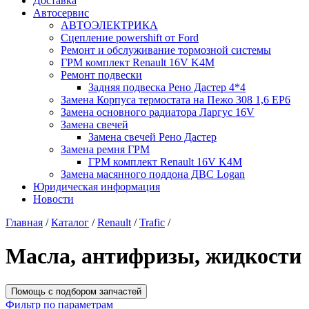
Доставка
Автосервис
АВТОЭЛЕКТРИКА
Сцепление powershift от Ford
Ремонт и обслуживание тормозной системы
ГРМ комплект Renault 16V K4M
Ремонт подвески
Задняя подвеска Рено Дастер 4*4
Замена Корпуса термостата на Пежо 308 1,6 EP6
Замена основного радиатора Ларгус 16V
Замена свечей
Замена свечей Рено Дастер
Замена ремня ГРМ
ГРМ комплект Renault 16V K4M
Замена масянного поддона ДВС Logan
Юридическая информация
Новости
Главная
/
Каталог
/
Renault
/
Trafic
/
Масла, антифризы, жидкости
Помощь с подбором запчастей
Фильтр по параметрам