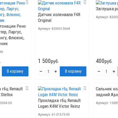
Заглушка р
Датчик коленвала F4R
Артикул:
8200
Original
тонации Рено
Артикул:
8200513668
тер, Ларгус,
нгу, Флюенс,
еник
88
1 500
400
.
руб.
руб.
 гбц Renault
Сальник ко
Stellox
задний Aju
Прокладка гбц Renault
25004-SX
Артикул:
1508
Logan K4M Victor Reinz
Артикул:
61-31675-00