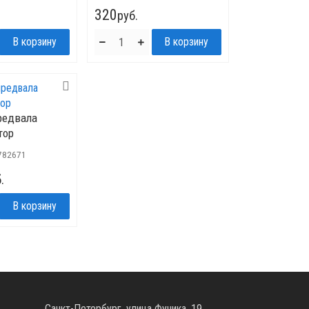
320
руб.
редвала
тор
782671
.
Санкт-Петербург, улица Фучика, 19,