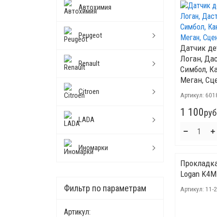
Автохимия
Peugeot
Датчик де
Логан, Дас
Renault
Симбол, Ка
Меган, Сц
Citroen
Артикул:
601
1 100
руб
LADA
Иномарки
Прокладка
Logan K4M 
Фильтр по параметрам
Артикул:
11-
Артикул: