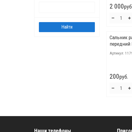
2 000
руб
Сальник р
передний 
Артикул:
117
200
руб.
Наши телефоны
Присо