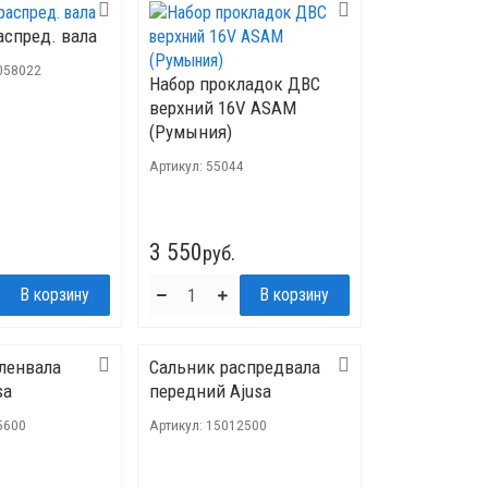
аспред. вала
058022
Набор прокладок ДВС
верхний 16V ASAM
(Румыния)
Артикул:
55044
3 550
руб.
ленвала
Сальник распредвала
sa
передний Ajusa
5600
Артикул:
15012500