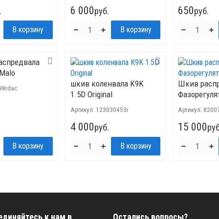
6 000
650
.
руб.
руб.
аспредвала
Malo
шкив коленвала K9K
Шкив расп
98rdac
1.5D Original
Фазорегуля
Артикул:
123030453r
Артикул:
8200
4 000
15 000
руб.
руб
единяйтесь к нам в
Остались вопросы?