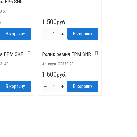
ль ЕР6 SNR
0.67
1 500
.
руб.
ня ГРМ SKF
Ролик ремня ГРМ SNR
3140
Артикул:
GE359.23
1 600
руб.