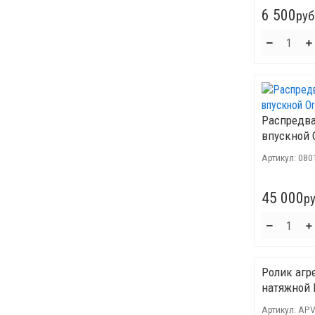
6 500
руб
Распредва
впускной O
Артикул:
080
45 000
ру
Ролик агр
натяжной 
Артикул:
APV