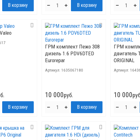
Valeo
617
ГРМ комплект Пежо 308
ГРМ компл
дизель 1.6 PDV6DTED
двигатель 
Eurorepar
ORIGINAL
Артикул:
1635067180
Артикул:
1643
10 000
10 000
б.
руб.
руб