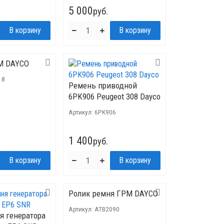
5 000
руб.
М DAYCO
18
Ремень приводной
6PK906 Peugeot 308 Dayco
Артикул:
6PK906
1 400
руб.
Ролик ремня ГРМ DAYCO
Артикул:
ATB2090
я генератора