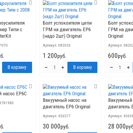
роусилителя
Болт успокоителя цепи
Болт успок
нер Типи с
ГРМ на двигатель ЕР6
ГРМ на дви
terKit
(надо 2шт) Original
Original
P070
Артикул:
082026
Артикул:
0820
1 200
600
б.
руб.
руб.
 насос EP6C
Вакуумный насос на
Вакуумный 
8781980
двигатель EP6 Original
двигатель 
Артикул:
456577
Артикул:
4565
30 000
28 000
б.
руб.
руб