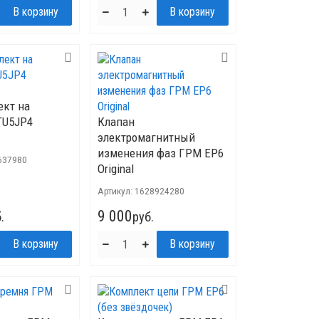
ект на
TU5JP4
Клапан
электромагнитный
изменения фаз ГРМ EP6
637980
Original
Артикул:
1628924280
9 000
.
руб.