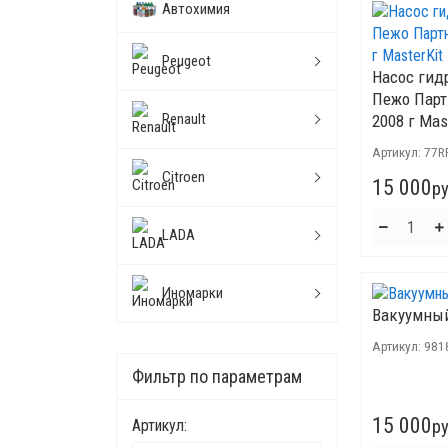
Автохимия
Peugeot
Насос гид
Пежо Парт
Renault
2008 г Mas
Артикул:
77R
Citroen
15 000
ру
LADA
Иномарки
Вакуумный
Артикул:
981
Фильтр по параметрам
15 000
Артикул:
ру