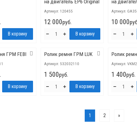
на двигатель EP6 Original
на двигате
Артикул:
120455
Артикул:
GA35
12 000
10 000
.
руб.
руб
ня ГРМ FEBI
Ролик ремня ГРМ LUK
Ролик рем
11
Артикул:
532032110
Артикул:
VKM2
1 500
1 400
.
руб.
руб.
1
2
»