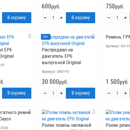
600
750
.
руб.
руб.
Ремень ГР
Хит
Артикул:
9410
л EP6
Распредвал на
riginal
двигатель EP6
выпускной Original
1FF
Артикул:
0801FG
30 000
1 500
б.
руб.
руб.
егатного ремня
Dayco
Ролик помпы натяжной
Ролик ремн
2556