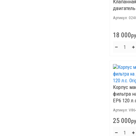
Клапанная
двигатель 
Артикул:
024
18 000
ру
Корпус ма
фильтра н
EP6 120 л.с
Артикул:
V86
25 000
ру