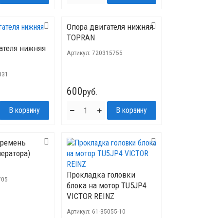
Опора двигателя нижняя
TOPRAN
ателя нижняя
Артикул:
720315755
331
600
руб.
 ремень
нератора)
Прокладка головки
705
блока на мотор TU5JP4
VICTOR REINZ
Артикул:
61-35055-10