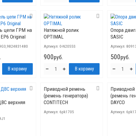
ь цепи ГРМ на
Натяжной ролик
Опора двиг
EP6 Original
OPTIMAL
SASIC
9G3,9824831480
Артикул:
0-N2055S
Артикул:
8091
900
500
.
руб.
руб.
Приводной ремень
Приводной
(ремень генератора)
(ремень ге
ВС верхняя
CONTITECH
DAYCO
Артикул:
6pk1705
Артикул:
6pk1
9J1