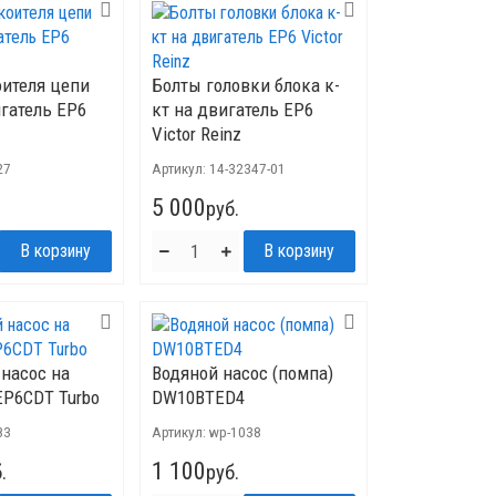
оителя цепи
Болты головки блока к-
гатель ЕР6
кт на двигатель ЕР6
Victor Reinz
27
Артикул:
14-32347-01
5 000
руб.
насос на
Водяной насос (помпа)
EP6CDT Turbo
DW10BTED4
83
Артикул:
wp-1038
1 100
.
руб.