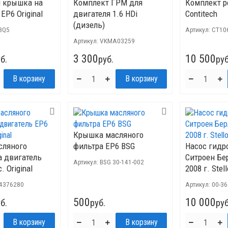
 крышка на
Комплект ГРМ для
Комплект 
EP6 Original
двигателя 1.6 HDi
Contitech
(дизель)
8Q5
Артикул:
CT10
Артикул:
VKMA03259
3 300
10 500
б.
руб.
руб
Крышка масляного
сляного
фильтра EP6 BSG
Насос гидр
а двигатель
Ситроен Бе
Артикул:
BSG 30-141-002
. Original
2008 г. Stel
4376280
Артикул:
00-3
500
10 000
б.
руб.
руб