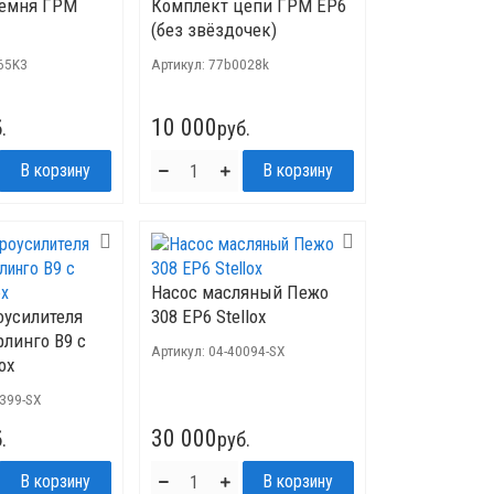
ремня ГРМ
Комплект цепи ГРМ EP6
(без звёздочек)
65K3
Артикул:
77b0028k
10 000
.
руб.
Насос масляный Пежо
оусилителя
308 ЕР6 Stellox
рлинго B9 с
Артикул:
04-40094-SX
lox
6399-SX
30 000
.
руб.