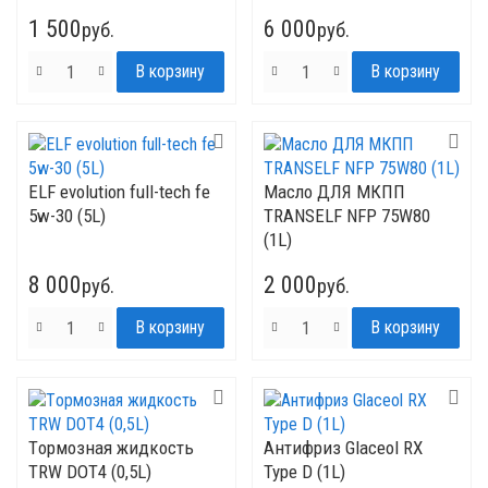
1 500
6 000
руб.
руб.
ELF evolution full-tech fe
Mасло ДЛЯ МКПП
5w-30 (5L)
TRANSELF NFP 75W80
(1L)
8 000
2 000
руб.
руб.
Tормозная жидкость
Антифриз Glaceol RX
TRW DOT4 (0,5L)
Type D (1L)