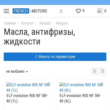
0
FRENCH
-MOTORS
0
Главная
Каталог
Renault
Megane
Масла, антифризы,
жидкости
Фильтр по параметрам
не выбрано
ELF evolution 900 NF 5W-
ELF evolution 900 NF 5W-
40 (1L)
40 (4L)