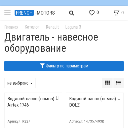
0
FRENCH
-MOTORS
0
Главная
Каталог
Renault
Laguna 3
Двигатель - навесное
оборудование
Фильтр по параметрам
не выбрано
Водяной насос (помпа)
Водяной насос (помпа)
Airtex 1746
DOLZ
Артикул:
R227
Артикул:
147357493R