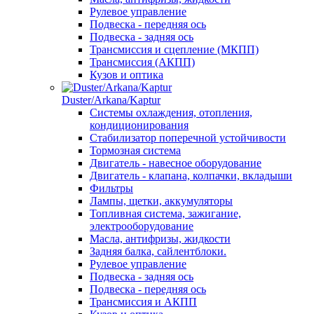
Рулевое управление
Подвеска - передняя ось
Подвеска - задняя ось
Трансмиссия и сцепление (МКПП)
Трансмиссия (АКПП)
Кузов и оптика
Duster/Arkana/Kaptur
Системы охлаждения, отопления,
кондиционирования
Стабилизатор поперечной устойчивости
Тормозная система
Двигатель - навесное оборудование
Двигатель - клапана, колпачки, вкладыши
Фильтры
Лампы, щетки, аккумуляторы
Топливная система, зажигание,
электрооборудование
Масла, антифризы, жидкости
Задняя балка, сайлентблоки.
Рулевое управление
Подвеска - задняя ось
Подвеска - передняя ось
Трансмиссия и АКПП