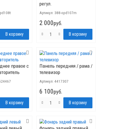
регул.
opd108t
Артикул:
388-opd107m
2 000
руб.
днее правое с
Панель передняя / рама /
вторитель
телевизор
524467
Артикул:
4417307
6 100
руб.
дний левый
Фонарь задний правый