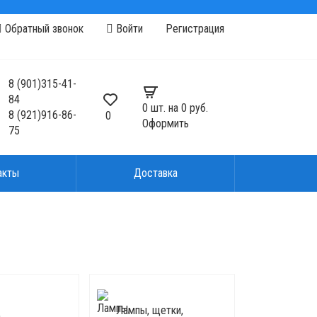
Обратный звонок
Войти
Регистрация
8
(901)
315-41-
84
0
шт. на
0 руб.
8
(921)
916-86-
0
Оформить
75
акты
Доставка
Лампы, щетки,