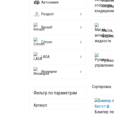
отопле
Автохимия
кондиц
Peugeot
Renault
Масла,
жидкос
Citroen
LADA
Рулево
Иномарки
Сортировка:
Фильтр по параметрам
Артикул:
Бампер пе