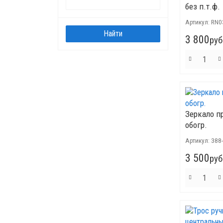
без п.т.ф.
Артикул:
RN0
3 800
руб
Зеркало п
обогр.
Артикул:
388
3 500
руб