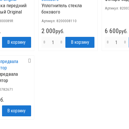
ика передний
Уплотнитель стекла
Артикул:
8200
й Original
бокового
300089R
Артикул:
8200008110
2 000
6 600
.
руб.
руб.
предвала
ятор
0782671
б.