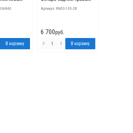
336840
Артикул:
RN03-105-2R
6 700
руб.