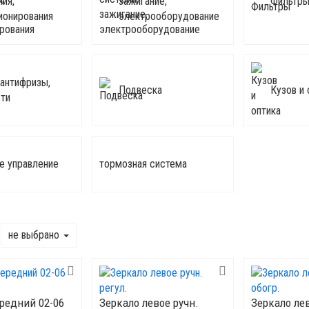
ния,
зажигание,
Фильтр
ионирования
электрооборудование
 антифризы,
Подвеска
Кузов и 
ти
е управление
тормозная система
не выбрано
редний 02-06
Зеркало левое ручн.
Зеркало ле