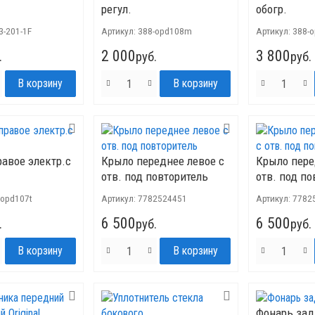
регул.
обогр.
3-201-1F
Артикул:
388-opd108m
Артикул:
388-
2 000
3 800
.
руб.
руб.
равое электр.с
Крыло переднее левое с
Крыло пере
отв. под повторитель
отв. под по
-opd107t
Артикул:
7782524451
Артикул:
7782
6 500
6 500
.
руб.
руб.
Фонарь за