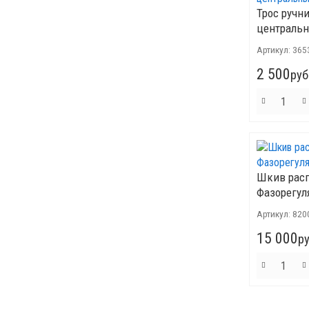
Трос ручн
центральны
Артикул:
365
2 500
руб
Шкив рас
Фазорегул
Артикул:
820
15 000
ру