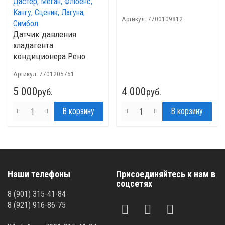
Артикул:
7700109812
Датчик давления
хладагента
кондиционера Рено
Логан, Сандеро, Дастер,
Артикул:
7701205751
Меган, Флюенс, Кангу,
Сценик, Лагуна, Симбол
5 000
4 000
руб.
руб.
Наши телефоны
Присоединяйтесь к нам в
соцсетях
8 (901) 315-41-84
8 (921) 916-86-75