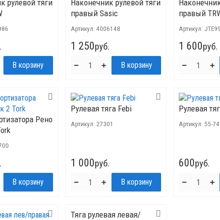
к рулевой тяги
Наконечник рулевой тяги
Наконечник
W
правый Sasic
правый TR
986
Артикул:
4006148
Артикул:
JTE9
1 250
1 600
.
руб.
руб.
Рулевая тяга Febi
Рулевая тяг
ртизатора Рено
Артикул:
27301
Артикул:
55-7
ork
700
1 000
600
.
руб.
руб.
Тяга рулевая левая/