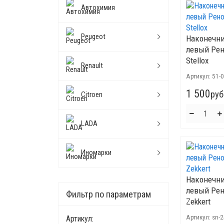
Автохимия
Peugeot
Наконечни
левый Рен
Stellox
Renault
Артикул:
51-
1 500
руб
Citroen
LADA
Иномарки
Наконечни
левый Рен
Фильтр по параметрам
Zekkert
Артикул:
sn-
Артикул: