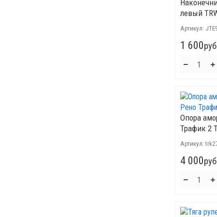
Наконечни
левый TR
Артикул:
JTE
1 600
руб
Опора амо
Трафик 2 T
Артикул:
trk2
4 000
руб