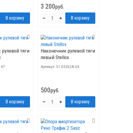
3 200
руб.
 рулевой тяги
Наконечник рулевой тяги
c
левый Stellox
147
Артикул:
51-03362A-SX
500
руб.