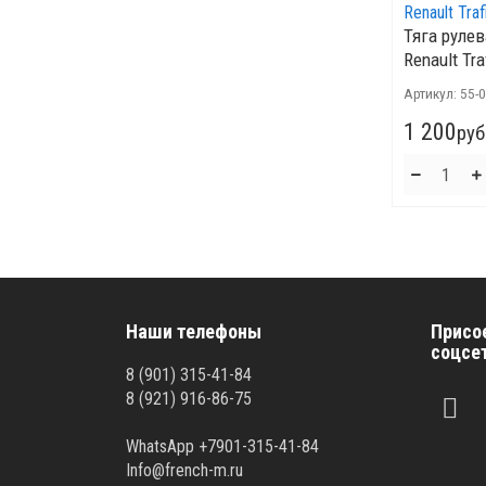
Тяга руле
Renault Traf
Артикул:
55-
1 200
руб
Наши телефоны
Присо
соцсе
8 (901) 315-41-84
8 (921) 916-86-75
WhatsApp +7901-315-41-84
Info@french-m.ru