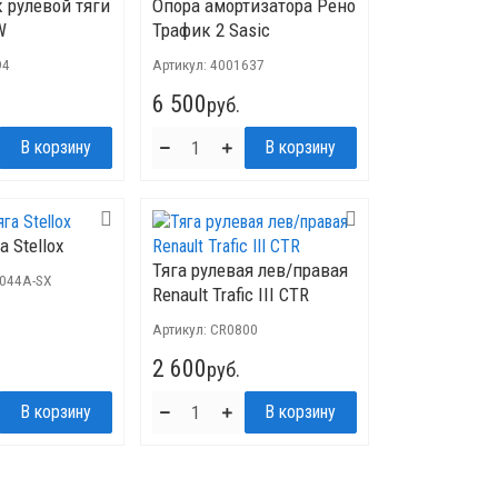
 рулевой тяги
Опора амортизатора Рено
W
Трафик 2 Sasic
94
Артикул:
4001637
6 500
руб.
а Stellox
Тяга рулевая лев/правая
4044A-SX
Renault Trafiс III CTR
Артикул:
CR0800
2 600
руб.