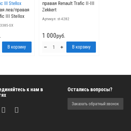
правая Renault Trafiс II-III
вая лев/правая
Zekkert
iс III Stellox
Артикул:
st-4282
03385-SX
1 000
.
руб.
единяйтесь к нам в
Остались вопросы?
тях
Заказать обратный звонок