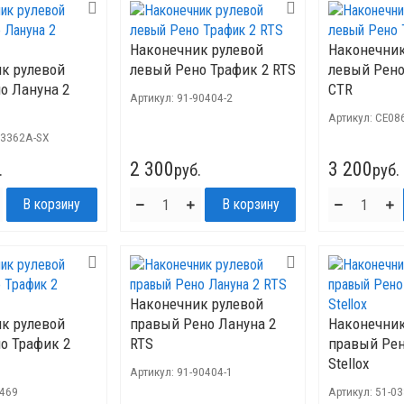
Наконечник рулевой
Наконечник
к рулевой
левый Рено Трафик 2 RTS
левый Рено
о Лануна 2
CTR
Артикул:
91-90404-2
Артикул:
CE08
03362A-SX
2 300
3 200
.
руб.
руб.
Наконечник рулевой
к рулевой
правый Рено Лануна 2
Наконечник
о Трафик 2
RTS
правый Рен
Stellox
Артикул:
91-90404-1
2469
Артикул:
51-0