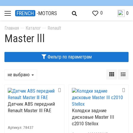
0
FRENCH
-MOTORS
0
Главная
Каталог
Renault
Master lll
Фильтр по параметрам
не выбрано
Датчик ABS передний
Renault Master lll FAE
Колодки задние
дисковые Master III
с2010 Stellox
Артикул:
78437