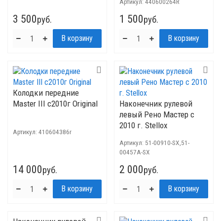
Артикул:
440600264R
3 500
1 500
руб.
руб.
Колодки передние
Master III c2010г Original
Наконечник рулевой
левый Рено Мастер с
2010 г. Stellox
Артикул:
410604386r
Артикул:
51-00910-SX,51-
00457A-SX
14 000
2 000
руб.
руб.