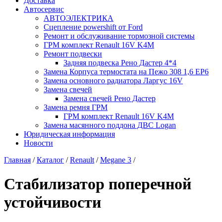
Доставка
Автосервис
АВТОЭЛЕКТРИКА
Сцепление powershift от Ford
Ремонт и обслуживание тормозной системы
ГРМ комплект Renault 16V K4M
Ремонт подвески
Задняя подвеска Рено Дастер 4*4
Замена Корпуса термостата на Пежо 308 1,6 EP6
Замена основного радиатора Ларгус 16V
Замена свечей
Замена свечей Рено Дастер
Замена ремня ГРМ
ГРМ комплект Renault 16V K4M
Замена масянного поддона ДВС Logan
Юридическая информация
Новости
Главная
/
Каталог
/
Renault
/
Megane 3
/
Стабилизатор поперечной
устойчивости