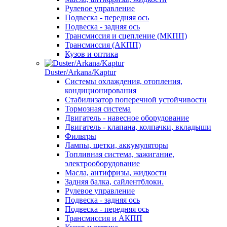
Рулевое управление
Подвеска - передняя ось
Подвеска - задняя ось
Трансмиссия и сцепление (МКПП)
Трансмиссия (АКПП)
Кузов и оптика
Duster/Arkana/Kaptur
Системы охлаждения, отопления,
кондиционирования
Стабилизатор поперечной устойчивости
Тормозная система
Двигатель - навесное оборудование
Двигатель - клапана, колпачки, вкладыши
Фильтры
Лампы, щетки, аккумуляторы
Топливная система, зажигание,
электрооборудование
Масла, антифризы, жидкости
Задняя балка, сайлентблоки.
Рулевое управление
Подвеска - задняя ось
Подвеска - передняя ось
Трансмиссия и АКПП