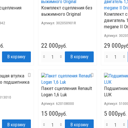
сцепления
Комплект сцепления без
выжимного Original
Комплект с
двигатель 1
342
Артикул:
302050901R
megane II Or
Артикул:
3020
22 000
29 000
б.
руб.
руб
щая втулка
о подшипника
Пакет сцепления Renault
Подшипник
Logan 1,6 Luk
LUK
013010
Артикул:
620108000
Артикул:
5100
15 000
5 000
руб.
руб.