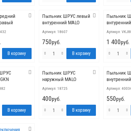
ередний
Пыльник ШРУС левый
Пыльник Ш
правый
внтуренний MALO
внтуренний
0432
Артикул:
18607
Артикул:
VKJ8
750
1 400
.
руб.
руб.
ШРУС
Пыльник ШРУС
Пыльник Ш
 GKN
наружный MALO
внутренний
882
Артикул:
18725
Артикул:
4003
400
550
руб.
руб.