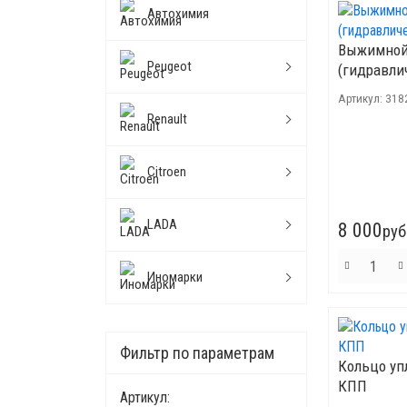
Автохимия
Выжимной
Peugeot
(гидравли
Артикул:
318
Renault
Citroen
LADA
8 000
руб
Иномарки
Фильтр по параметрам
Кольцо уп
КПП
Артикул: