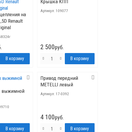
Крышка КПП
Артикул:
109077
цепления на
,5D Renault
iginal
58324r
2 500
.
руб.
Привод передний
METELLI левый
 выжимной
Артикул:
17-0392
09710
4 100
руб.