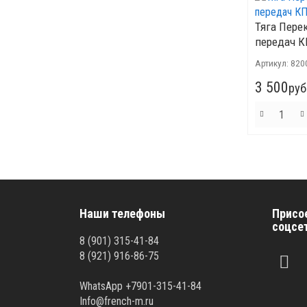
Тяга Пере
передач 
Артикул:
820
3 500
руб
Наши телефоны
Присо
соцсе
8 (901) 315-41-84
8 (921) 916-86-75
WhatsApp +7901-315-41-84
Info@french-m.ru