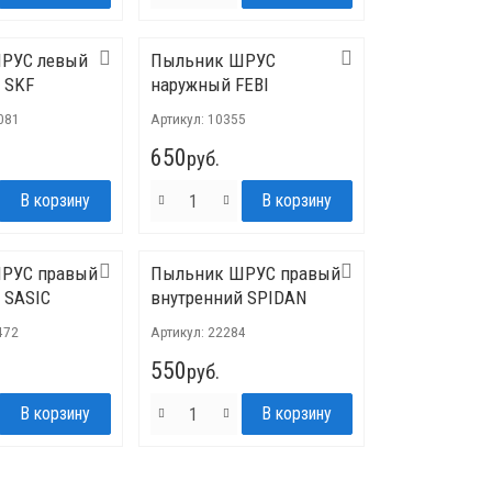
РУС левый
Пыльник ШРУС
 SKF
наружный FEBI
081
Артикул:
10355
650
руб.
РУС правый
Пыльник ШРУС правый
 SASIC
внутренний SPIDAN
472
Артикул:
22284
550
руб.