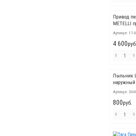
Привод п
METELLI 
Артикул:
17-
4 600
руб
Пыльник 
наружный
Артикул:
304
800
руб.