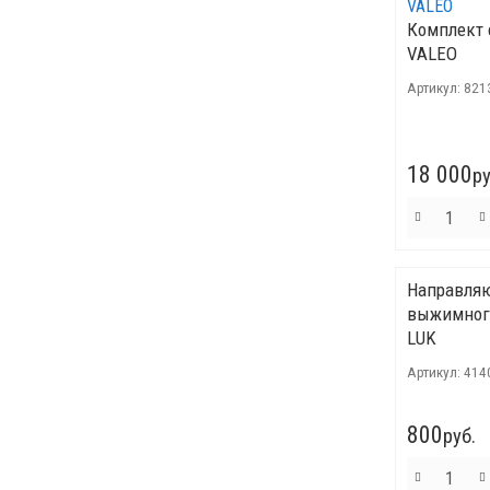
Комплект 
VALEO
Артикул:
821
18 000
ру
Направляю
выжимног
LUK
Артикул:
414
800
руб.