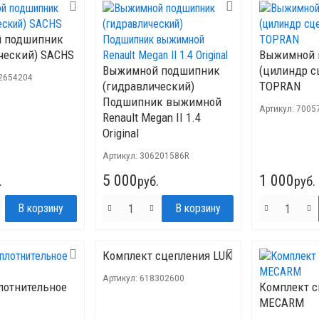
 подшипник
ческий) SACHS
Выжимной 
Выжимной подшипник
(цилиндр с
2654204
(гидравлический)
TOPRAN
Подшипник выжимной
Артикул:
7005
Renault Megan II 1.4
Original
Артикул:
306201586R
5 000
1 000
.
руб.
руб.
Комплект сцепления LUK
Артикул:
618302600
лотнительное
Комплект 
MECARM