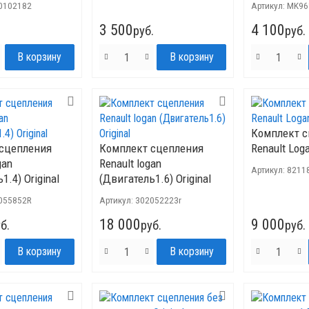
0102182
Артикул:
MK96
3 500
4 100
руб.
руб.
Комплект 
сцепления
Комплект сцепления
Renault Loga
gan
Renault logan
Артикул:
8211
1.4) Original
(Двигатель1.6) Original
055852R
Артикул:
302052223r
18 000
9 000
б.
руб.
руб.