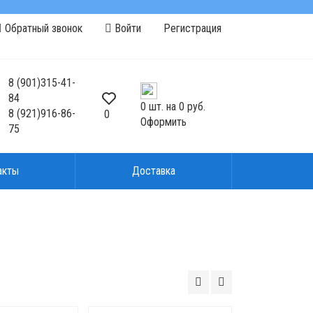
Обратный звонок
Войти
Регистрация
8
(901)
315-41-
84
0
шт. на
0 руб.
8
(921)
916-86-
0
Оформить
75
акты
Доставка