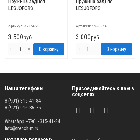
Пружина задняя
Пружина задняя
LESJOFORS
LESJOFORS
Артикул:
4215628
Артикул:
4266746
3 500
3 000
руб.
руб.
Наши телефоны
Присоединяйтесь к нам в
соцсетях
8 (901) 315-41-84
8 (921) 916-86-75
WhatsApp +7901-315-41-84
Info@french-m.ru
Остались вопросы?