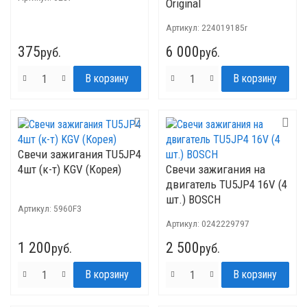
Original
Артикул:
224019185r
375
6 000
руб.
руб.
Свечи зажигания TU5JP4
4шт (к-т) KGV (Корея)
Свечи зажигания на
двигатель TU5JP4 16V (4
шт.) BOSCH
Артикул:
5960F3
Артикул:
0242229797
1 200
2 500
руб.
руб.