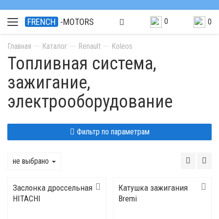
0
FRENCH
-MOTORS
0
Главная
Каталог
Renault
Koleos
Топливная система,
зажигание,
электрооборудование
Фильтр по параметрам
не выбрано
Заслонка дроссельная
Катушка зажигания
HITACHI
Bremi