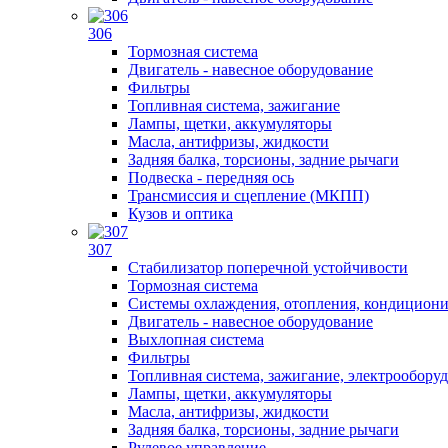
306
Тормозная система
Двигатель - навесное оборудование
Фильтры
Топливная система, зажигание
Лампы, щетки, аккумуляторы
Масла, антифризы, жидкости
Задняя балка, торсионы, задние рычаги
Подвеска - передняя ось
Трансмиссия и сцепление (МКПП)
Кузов и оптика
307
Стабилизатор поперечной устойчивости
Тормозная система
Системы охлаждения, отопления, кондицион
Двигатель - навесное оборудование
Выхлопная система
Фильтры
Топливная система, зажигание, электрообору
Лампы, щетки, аккумуляторы
Масла, антифризы, жидкости
Задняя балка, торсионы, задние рычаги
Рулевое управление