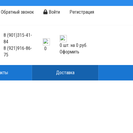
Обратный звонок
Войти
Регистрация
8
(901)
315-41-
84
0
шт. на
0 руб.
8
(921)
916-86-
0
Оформить
75
акты
Доставка