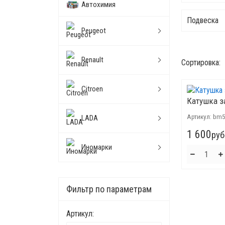
Автохимия
Подвеска
Peugeot
Renault
Сортировка:
Citroen
Катушка з
Артикул:
bm5
LADA
1 600
руб
Иномарки
Фильтр по параметрам
Артикул: