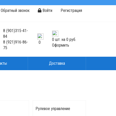
Обратный звонок
Войти
Регистрация
8
(901)
315-41-
84
0
шт. на
0 руб.
8
(921)
916-86-
0
Оформить
75
акты
Доставка
Рулевое управление