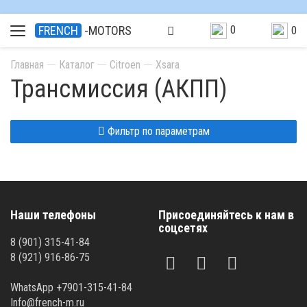
0
FRENCH
-MOTORS
0
Главная
Каталог
Citroen
Xsara
Трансмиссия (АКПП)
Фильтр по параметрам
Наши телефоны
Присоединяйтесь к нам в
соцсетях
8 (901) 315-41-84
8 (921) 916-86-75
WhatsApp +7901-315-41-84
Info@french-m.ru