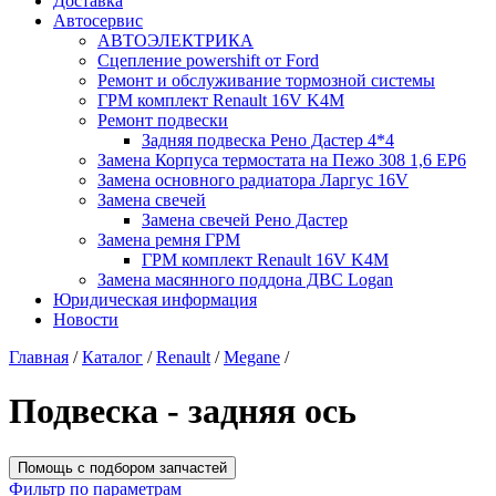
Доставка
Автосервис
АВТОЭЛЕКТРИКА
Сцепление powershift от Ford
Ремонт и обслуживание тормозной системы
ГРМ комплект Renault 16V K4M
Ремонт подвески
Задняя подвеска Рено Дастер 4*4
Замена Корпуса термостата на Пежо 308 1,6 EP6
Замена основного радиатора Ларгус 16V
Замена свечей
Замена свечей Рено Дастер
Замена ремня ГРМ
ГРМ комплект Renault 16V K4M
Замена масянного поддона ДВС Logan
Юридическая информация
Новости
Главная
/
Каталог
/
Renault
/
Megane
/
Подвеска - задняя ось
Помощь с подбором запчастей
Фильтр по параметрам