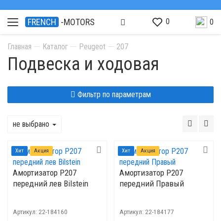
0
FRENCH
-MOTORS
0
Главная
Каталог
Peugeot
207
Подвеска и ходовая
Фильтр по параметрам
не выбрано
Хит
Акция
Хит
Акция
Амортизатор P207
Амортизатор P207
передний лев Bilstein
передний Правый
Артикул:
22-184160
Артикул:
22-184177