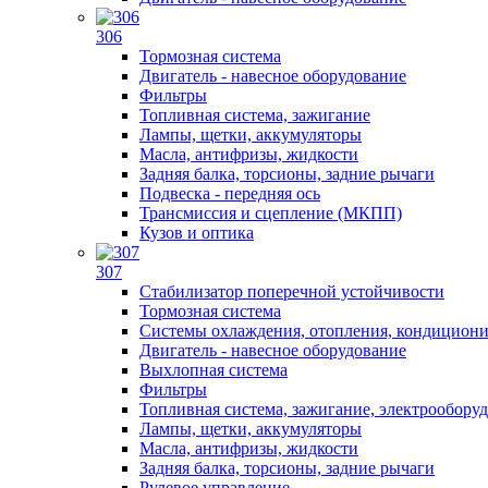
306
Тормозная система
Двигатель - навесное оборудование
Фильтры
Топливная система, зажигание
Лампы, щетки, аккумуляторы
Масла, антифризы, жидкости
Задняя балка, торсионы, задние рычаги
Подвеска - передняя ось
Трансмиссия и сцепление (МКПП)
Кузов и оптика
307
Стабилизатор поперечной устойчивости
Тормозная система
Системы охлаждения, отопления, кондицион
Двигатель - навесное оборудование
Выхлопная система
Фильтры
Топливная система, зажигание, электрообору
Лампы, щетки, аккумуляторы
Масла, антифризы, жидкости
Задняя балка, торсионы, задние рычаги
Рулевое управление