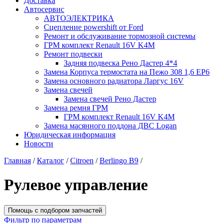
Доставка
Автосервис
АВТОЭЛЕКТРИКА
Сцепление powershift от Ford
Ремонт и обслуживание тормозной системы
ГРМ комплект Renault 16V K4M
Ремонт подвески
Задняя подвеска Рено Дастер 4*4
Замена Корпуса термостата на Пежо 308 1,6 EP6
Замена основного радиатора Ларгус 16V
Замена свечей
Замена свечей Рено Дастер
Замена ремня ГРМ
ГРМ комплект Renault 16V K4M
Замена масянного поддона ДВС Logan
Юридическая информация
Новости
Главная
/
Каталог
/
Citroen
/
Berlingo B9
/
Рулевое управление
Помощь с подбором запчастей
Фильтр по параметрам