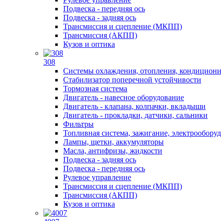
Подвеска - передняя ось
Подвеска - задняя ось
Трансмиссия и сцепление (МКПП)
Трансмиссия (АКПП)
Кузов и оптика
308
Системы охлаждения, отопления, кондицион
Стабилизатор поперечной устойчивости
Тормозная система
Двигатель - навесное оборудование
Двигатель - клапана, колпачки, вкладыши
Двигатель - прокладки, датчики, сальники
Фильтры
Топливная система, зажигание, электрообору
Лампы, щетки, аккумуляторы
Масла, антифризы, жидкости
Подвеска - задняя ось
Подвеска - передняя ось
Рулевое управление
Трансмиссия и сцепление (МКПП)
Трансмиссия (АКПП)
Кузов и оптика