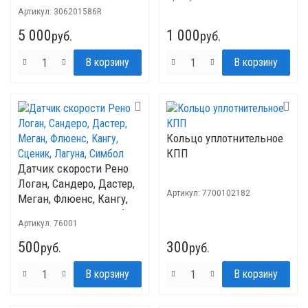
Renault Megan II 1.4
Артикул:
306201586R
Original
5 000
1 000
руб.
руб.
Кольцо уплотнительное
КПП
Датчик скорости Рено
Логан, Сандеро, Дастер,
Артикул:
7700102182
Меган, Флюенс, Кангу,
Сценик, Лагуна, Симбол
Артикул:
76001
500
300
руб.
руб.