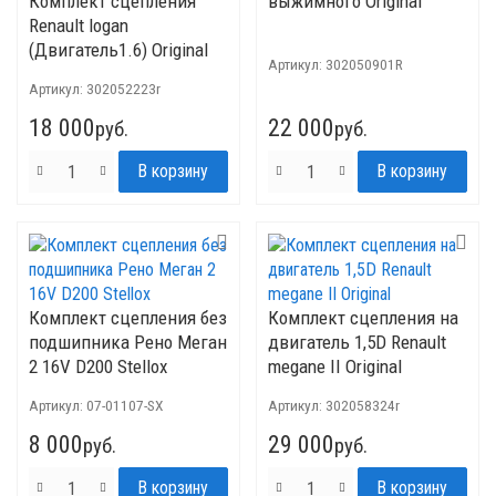
Комплект сцепления
выжимного Original
Renault logan
(Двигатель1.6) Original
Артикул:
302050901R
Артикул:
302052223r
18 000
22 000
руб.
руб.
Комплект сцепления без
Комплект сцепления на
подшипника Рено Меган
двигатель 1,5D Renault
2 16V D200 Stellox
megane II Original
Артикул:
07-01107-SX
Артикул:
302058324r
8 000
29 000
руб.
руб.