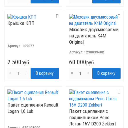
Крышка КПП
Маховик двухмассовый
на двигатель K4M
Original
Артикул:
109077
Артикул:
123003948R
2 500
60 000
руб.
руб.
Пакет сцепления Renault
Logan 1,6 Luk
Пакет сцепления с
подшипником Рено
Логан 16V D200 Zekkert
Артикул:
620108000