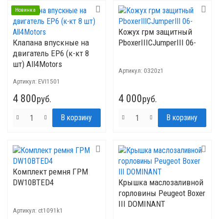
Новинка
Кожух грм защитный
Клапана впускные на
PboxerIIICJumperIII 06-
двигатель ЕР6 (к-кт 8
шт) All4Motors
Артикул:
0320z1
Артикул:
EVI1501
4 800
4 000
руб.
руб.
Комплект ремня ГРМ
DW10BTED4
Крышка маслозаливной
горловины Peugeot Boxer
III DOMINANT
Артикул:
ct1091k1