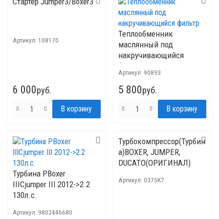
Стартер Jumper3/Boxer3
Теплообменник
Артикул:
108170
маслянный под
накручивающийся
фильтр
Артикул:
90893
6 000
5 800
руб.
руб.
Турбокомпрессор(Турбин
а)BOXER, JUMPER,
DUCATO(ОРИГИНАЛ)
Турбина PBoxer
Артикул:
0375K7
IIICjumper III 2012->2.2
130л.с.
Артикул:
9802446680