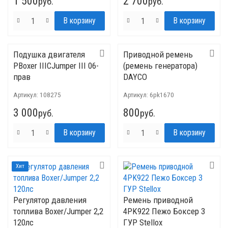
1 500
2 700
руб.
руб.
Подушка двигателя
Приводной ремень
PBoxer IIICJumper III 06-
(ремень генератора)
прав
DAYCO
Артикул:
108275
Артикул:
6pk1670
3 000
800
руб.
руб.
Хит
Регулятор давления
Ремень приводной
топлива Boxer/Jumper 2,2
4PK922 Пежо Боксер 3
120лс
ГУР Stellox