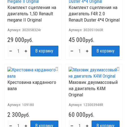
Комплект сцепления на
Комплект сцепления на
двигатель 1,5D Renault
двигатель F4R 2.0
megane II Original
Renault Duster 4*4 Original
Артикул:
302058324r
Артикул:
302051060R
29 000
45 000
руб.
руб.
Крестовина карданного
Маховик двухмассовый
вала
на двигатель K4M
Original
Артикул:
109180
Артикул:
123003948R
2 300
60 000
руб.
руб.