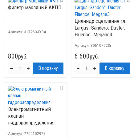
Фильтр масляный АКПП
Цилиндр сцепления гл.
Largus. Sandero. Duster.
Артикул:
317263JX0A
Fluence. Megane3
Артикул:
306107623r
800
6 600
руб.
руб.
Электромагнитный
клапан
гидрораспределения
Артикул:
7700102977