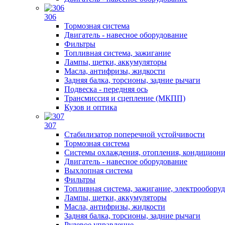
306
Тормозная система
Двигатель - навесное оборудование
Фильтры
Топливная система, зажигание
Лампы, щетки, аккумуляторы
Масла, антифризы, жидкости
Задняя балка, торсионы, задние рычаги
Подвеска - передняя ось
Трансмиссия и сцепление (МКПП)
Кузов и оптика
307
Стабилизатор поперечной устойчивости
Тормозная система
Системы охлаждения, отопления, кондицион
Двигатель - навесное оборудование
Выхлопная система
Фильтры
Топливная система, зажигание, электрообору
Лампы, щетки, аккумуляторы
Масла, антифризы, жидкости
Задняя балка, торсионы, задние рычаги
Рулевое управление