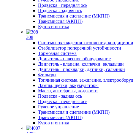
Подвеска - передняя ось
Подвеска - задняя ось
Трансмиссия и сцепление (МКПП)
Трансмиссия (АКПП)
Кузов и оптика
308
Системы охлаждения, отопления, кондицион
Стабилизатор поперечной устойчивости
Тормозная система
Двигатель - навесное оборудование
Двигатель - клапана, колпачки, вкладыши
Двигатель - прокладки, датчики, сальники
Фильтры
Топливная система, зажигание, электрообору
Лампы, щетки, аккумуляторы
Масла, антифризы, жидкости
Подвеска - задняя ось
Подвеска - передняя ось
Рулевое управление
Трансмиссия и сцепление (МКПП)
Трансмиссия (АКПП)
Кузов и оптика