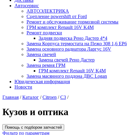
Доставка
Автосервис
АВТОЭЛЕКТРИКА
Сцепление powershift от Ford
Ремонт и обслуживание тормозной системы
ГРМ комплект Renault 16V K4M
Ремонт подвески
Задняя подвеска Рено Дастер 4*4
Замена Корпуса термостата на Пежо 308 1,6 EP6
Замена основного радиатора Ларгус 16V
Замена свечей
Замена свечей Рено Дастер
Замена ремня ГРМ
ГРМ комплект Renault 16V K4M
Замена масянного поддона ДВС Logan
Юридическая информация
Новости
Главная
/
Каталог
/
Citroen
/
C3
/
Кузов и оптика
Помощь с подбором запчастей
Фильтр по параметрам