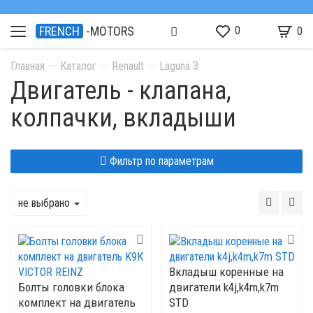
0
FRENCH
-MOTORS
0
Главная
Каталог
Renault
Laguna 3
Двигатель - клапана,
колпачки, вкладыши
Фильтр по параметрам
не выбрано
Вкладыш коренные на
Болты головки блока
двигатели k4j,k4m,k7m
комплект на двигатель
STD