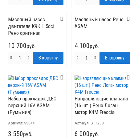
Масляный насос
Масляный насос Рено.
двигателя К9К 1.5dci
ASAM
Рено оригинал
10 700
4 100
руб.
руб.
Набор прокладок ДВС
Направляющие клапана
верхний 16V ASAM
(16 шт.) Рено Логан
(Румыния)
мотор K4M Freccia
Артикул:
55044
Артикул:
G11238
3 550
6 000
руб.
руб.