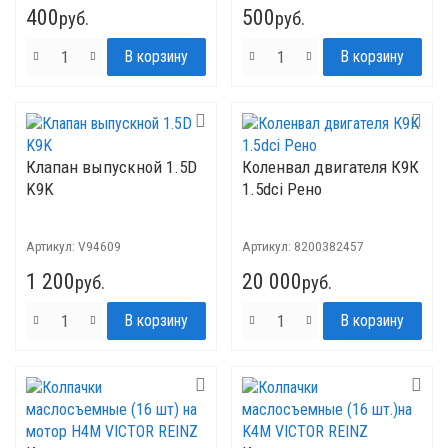
400
500
руб.
руб.
Клапан выпускной 1.5D
Коленвал двигателя К9К
K9K
1.5dci Рено
Артикул:
V94609
Артикул:
8200382457
1 200
20 000
руб.
руб.