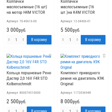
Колпачки
Колпачки
маслосъемные (16 шт)
маслосъемные (16
на мотор H4M VICTOR
шт.)на K4M VICTOR
REINZ
REINZ
Артикул:
70-40616-00
Артикул:
12-34406-01
3 000
5 500
руб.
руб.
Кольца поршневые Рено
Комплект приводного
Дастер 2,0 16V F4R STD
ремня на двигатель K9K
Kolbenschmidt
Original
Артикул:
800074510000
Артикул:
117203694R
2 500
8 000
руб.
руб.