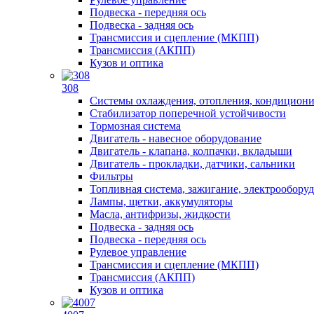
Подвеска - передняя ось
Подвеска - задняя ось
Трансмиссия и сцепление (МКПП)
Трансмиссия (АКПП)
Кузов и оптика
308
Системы охлаждения, отопления, кондицион
Стабилизатор поперечной устойчивости
Тормозная система
Двигатель - навесное оборудование
Двигатель - клапана, колпачки, вкладыши
Двигатель - прокладки, датчики, сальники
Фильтры
Топливная система, зажигание, электрообору
Лампы, щетки, аккумуляторы
Масла, антифризы, жидкости
Подвеска - задняя ось
Подвеска - передняя ось
Рулевое управление
Трансмиссия и сцепление (МКПП)
Трансмиссия (АКПП)
Кузов и оптика