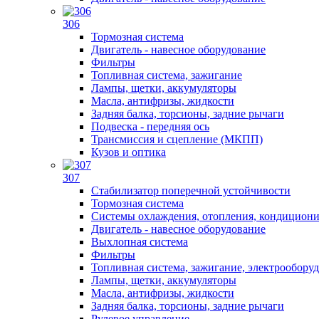
306
Тормозная система
Двигатель - навесное оборудование
Фильтры
Топливная система, зажигание
Лампы, щетки, аккумуляторы
Масла, антифризы, жидкости
Задняя балка, торсионы, задние рычаги
Подвеска - передняя ось
Трансмиссия и сцепление (МКПП)
Кузов и оптика
307
Стабилизатор поперечной устойчивости
Тормозная система
Системы охлаждения, отопления, кондицион
Двигатель - навесное оборудование
Выхлопная система
Фильтры
Топливная система, зажигание, электрообору
Лампы, щетки, аккумуляторы
Масла, антифризы, жидкости
Задняя балка, торсионы, задние рычаги
Рулевое управление