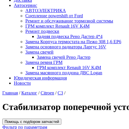
Доставка
Автосервис
АВТОЭЛЕКТРИКА
Сцепление powershift от Ford
Ремонт и обслуживание тормозной системы
ГРМ комплект Renault 16V K4M
Ремонт подвески
Задняя подвеска Рено Дастер 4*4
Замена Корпуса термостата на Пежо 308 1,6 EP6
Замена основного радиатора Ларгус 16V
Замена свечей
Замена свечей Рено Дастер
Замена ремня ГРМ
ГРМ комплект Renault 16V K4M
Замена масянного поддона ДВС Logan
Юридическая информация
Новости
Главная
/
Каталог
/
Citroen
/
C3
/
Стабилизатор поперечной уст
Помощь с подбором запчастей
Фильтр по параметрам