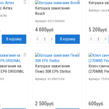
Катушка за
 Airtex
Катушка зажигания
Артикул:
xera-
Bosch
587M
Артикул:
0221504464
4 000
5 200
.
руб.
руб.
ажигания на
Катушки зажигания
Ключ свечн
 ЕР6 ORIGINAL
Пежо 308 EP6 Stellox
(270ММ) Pe
091
Артикул:
61-00075-SX
Артикул:
7535
2 500
600
.
руб.
руб.