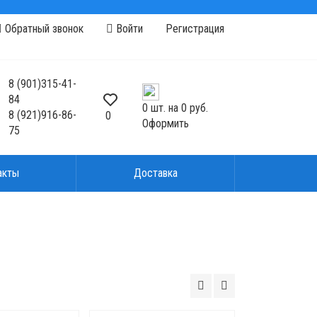
Обратный звонок
Войти
Регистрация
8
(901)
315-41-
84
0
шт. на
0 руб.
8
(921)
916-86-
0
Оформить
75
акты
Доставка