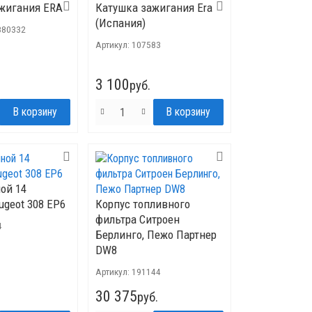
жигания ERA
Катушка зажигания Era
(Испания)
880332
Артикул:
107583
3 100
руб.
ой 14
ugeot 308 EP6
Корпус топливного
фильтра Ситроен
4
Берлинго, Пежо Партнер
DW8
Артикул:
191144
30 375
руб.