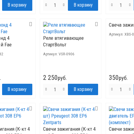
Свеча зажи
Артикул:
XBS-
нд 4
Реле втягивающее
й Fae
СтартВольт
82
Артикул:
VSR-0906
2 250
350
.
руб.
руб.
игания (К-кт 4
Свечи зажигания (К-кт 4
Свечи зажи