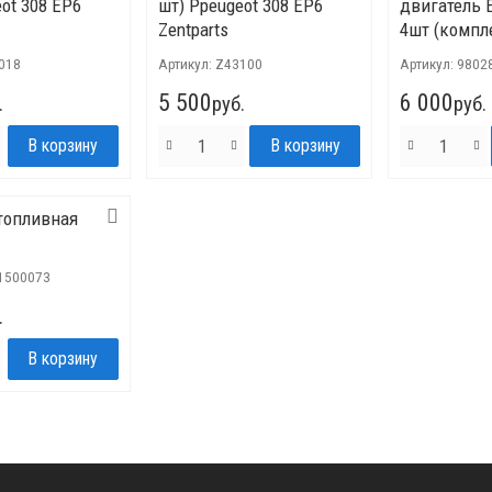
ot 308 EP6
шт) Ppeugeot 308 EP6
двигатель E
Zentparts
4шт (компл
3018
Артикул:
Z43100
Артикул:
9802
5 500
6 000
.
руб.
руб.
топливная
1500073
.