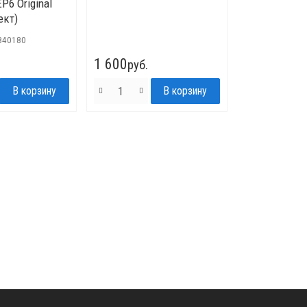
P6 Original
ект)
840180
1 600
руб.