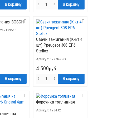
гания BOSCH
0242129510
Свечи зажигания (К-кт 4
шт) Ppeugeot 308 EP6
Stellox
Артикул:
329 342-SX
4 500
руб.
Форсунка топливная
Артикул:
1984J2
гания на