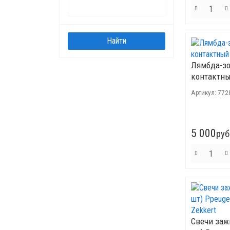
Лямбда-зо
контактны
Артикул:
772
5 000
руб
Свечи заж