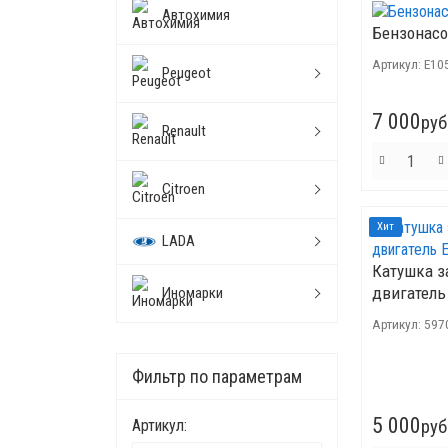
Автохимия
Бензонасос
Артикул:
E10
Peugeot
7 000
руб
Renault
Citroen
Хит
LADA
Катушка з
двигатель
Иномарки
Артикул:
597
Фильтр по параметрам
5 000
Артикул:
руб