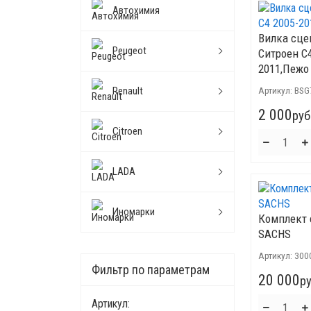
Автохимия
Вилка сце
Peugeot
Ситроен C4
2011,Пежо
Renault
Артикул:
BSG
2 000
руб
Citroen
LADA
Иномарки
Комплект 
SACHS
Артикул:
300
Фильтр по параметрам
20 000
ру
Артикул: