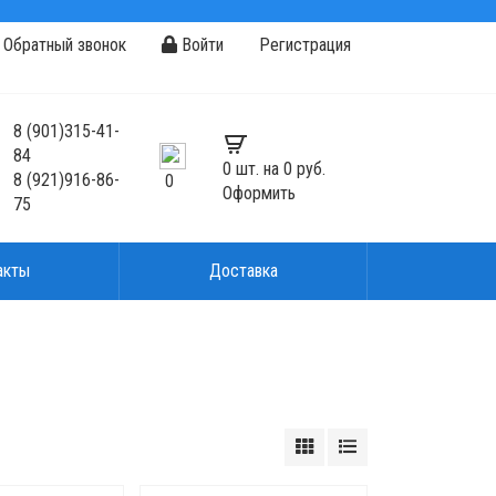
Обратный звонок
Войти
Регистрация
8
(901)
315-41-
84
0
шт. на
0 руб.
8
(921)
916-86-
0
Оформить
75
акты
Доставка