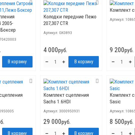
Комплект с
пления
Колодки передние Пежо
Артикул:
1086
 2005-
207,307 CTR
 Боксер
Артикул:
GK0893
70420003
4 000
9 200
.
руб.
руб.
сцепления
Комплект сцепления
Комплект 
Sachs 1.6HDI
Sasic
0950005
Артикул:
3000950931
Артикул:
1086
29 000
8 500
б.
руб.
руб.