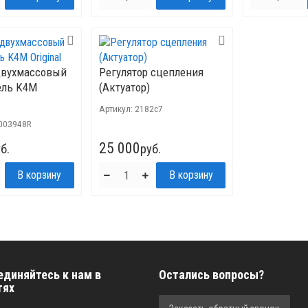
двухмассовый
Регулятор сцепления
ель K4M
(Актуатор)
Артикул:
2182c7
003948R
25 000
б.
руб.
единяйтесь к нам в
Остались вопросы?
тях