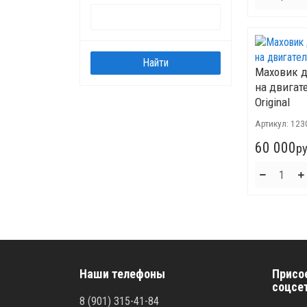
Маховик 
на двигат
Original
Артикул:
123
60 000
ру
Наши телефоны
Присо
соцсе
8 (901) 315-41-84